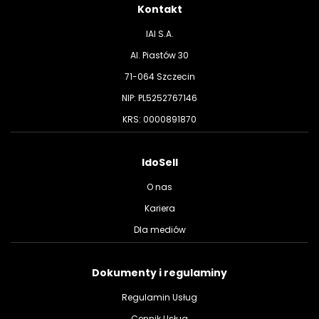
Kontakt
IAI S.A.
Al. Piastów 30
71-064 Szczecin
NIP: PL5252767146
KRS: 0000891870
IdoSell
O nas
Kariera
Dla mediów
Dokumenty i regulaminy
Regulamin Usług
Cennik Usług