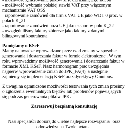
- możliwość wybrania polskiej stawki VAT przy włączonym
mechanizmie VAT OSS
- raportowanie zamówień dla firm z VAT UE jako WDT 0 proc. w
polach K_21
- raportowanie zamówień poza UE jako eksport w polu K_22
- uwzględniliśmy faktury zbiorcze jako faktury z danymi
bilingowymi kontrahenta
Pamiętamy o KSeF
.
Mamy na uwadze wprowadzane przez rząd zmiany w sposobie
generowania i dostarczania faktur w formie elektronicznej. W tym
roku wprowadzimy możliwość generowania i dostarczania faktur w
formacie XML KSeF. Nasz harmonogram prac uwzględnia
najpierw wprowadzenie zmian do JPK_FA(4), a następnie
zajmiemy się implementacją KSeF oraz dyrektywy Omnibus.
Z uwagi na ograniczone możliwości testowania tych zmian prosimy
o zgłoszenia ewentualnych błędów lub problemów pojawiających
się podczas generowania plików JPK.
Zarezerwuj bezpłatną konsultację
Nasi specjaliści dobiorą do Ciebie najlepsze rozwiązania oraz
odpowiedzą na Twoje pytania.