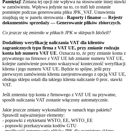
Pamiętaj!
Zmiana tej opcji nie wpływa na stosowanie innej stawki
w zamówieniu. Wpływa jedynie na to, co trafi lub zostanie
pominięte podczas generowania pliku JPK_VAT. Ustawienia
znajdują się w panelu sterowania -
Raporty i finanse — Rejestr
dokumentów sprzedaży — Generowanie plików zbiorczych.
Co jeszcze się zmieniło w plikach JPK w sklepach IdoSell?
Dodaliśmy weryfikację naliczania VAT dla klientów
zagranicznych typu firma z VAT UE, przy zmianie rodzaju
konta lub numeru VAT UE
. Oznacza to, że przy zmianie konta z
prywatnego na firmowe z VAT UE lub zmianie numeru VAT UE,
kolejne zamówienie powinno wskazywać konieczność weryfikacji
klienta i jego numeru VAT UE. Będzie to spójne, jeśli przy
pierwszym zamówieniu klienta zarejestrowanego z opcją VAT UE,
obsługa sklepu ustali dla takiego klienta naliczanie 0 proc. stawki
VAT.
Jeśli zmienisz typ konta z firmowego z VAT UE na prywatne,
sposób naliczania VAT zostanie włączony automatycznie.
Jakie jeszcze zmiany wykonaliśmy w ramach tego pakietu?
Sprawdź najważniejsze elementy:
- poprawki z etykietami WSTO, EE, WSTO_EE
- poprawki przekazywania kodów GTU
- możliwość generowania plików JPK dla usuniętego sklepu