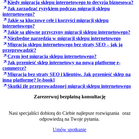
Kiedy migracja sklepu internetowego to decyzja biznesowa?
Jak zarządzać ryzykiem podczas migracji sklepu
internetowego?
Jakie są kluczowe cele i korzyści migracji sklepu
internetowego?
Jakie są główne przyczyny migracji sklepu internetowego?
Niezbędne narzędzia w migracji sklepu internetowego
Migracja sklepu internetowego bez straty SEO – jak ją
przeprowadzić?
Czym jest migracja sklepu internetowego?
Jak przenieść sklep internetowy na nową platformę e-
commerce?
Migracja bez straty SEO i klientów. Jak przenieść sklep na
inną platformę? [e-book]
Skutki źle przeprowadzonej migracji sklepu internetowego
Zarezerwuj bezpłatną konsultację
Nasi specjaliści dobiorą do Ciebie najlepsze rozwiązania oraz
odpowiedzą na Twoje pytania.
Umów spotkanie