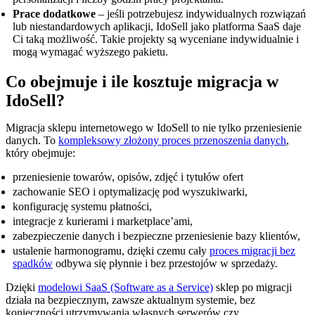
Prace dodatkowe
– jeśli potrzebujesz indywidualnych rozwiązań
lub niestandardowych aplikacji, IdoSell jako platforma SaaS daje
Ci taką możliwość. Takie projekty są wyceniane indywidualnie i
mogą wymagać wyższego pakietu.
Co obejmuje i ile kosztuje migracja w
IdoSell?
Migracja sklepu internetowego w IdoSell to nie tylko przeniesienie
danych. To
kompleksowy złożony proces przenoszenia danych
,
który obejmuje:
przeniesienie towarów, opisów, zdjęć i tytułów ofert
zachowanie SEO i optymalizację pod wyszukiwarki,
konfigurację systemu płatności,
integracje z kurierami i marketplace’ami,
zabezpieczenie danych i bezpieczne przeniesienie bazy klientów,
ustalenie harmonogramu, dzięki czemu cały
proces migracji bez
spadków
odbywa się płynnie i bez przestojów w sprzedaży.
Dzięki
modelowi SaaS (Software as a Service)
sklep po migracji
działa na bezpiecznym, zawsze aktualnym systemie, bez
konieczności utrzymywania własnych serwerów czy