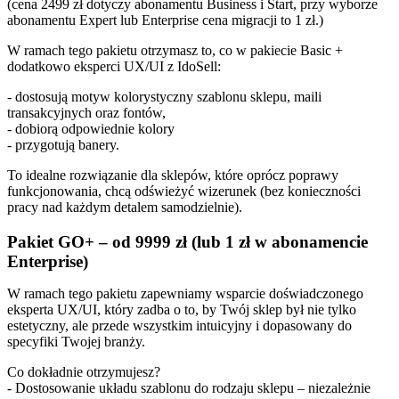
(cena 2499 zł dotyczy abonamentu Business i Start, przy wyborze
abonamentu Expert lub Enterprise cena migracji to 1 zł.)
W ramach tego pakietu otrzymasz to, co w pakiecie Basic +
dodatkowo eksperci UX/UI z IdoSell:
- dostosują motyw kolorystyczny szablonu sklepu, maili
transakcyjnych oraz fontów,
- dobiorą odpowiednie kolory
- przygotują banery.
To idealne rozwiązanie dla sklepów, które oprócz poprawy
funkcjonowania, chcą odświeżyć wizerunek (bez konieczności
pracy nad każdym detalem samodzielnie).
Pakiet GO+ – od 9999 zł (lub 1 zł w abonamencie
Enterprise)
W ramach tego pakietu zapewniamy wsparcie doświadczonego
eksperta UX/UI, który zadba o to, by Twój sklep był nie tylko
estetyczny, ale przede wszystkim intuicyjny i dopasowany do
specyfiki Twojej branży.
Co dokładnie otrzymujesz?
- Dostosowanie układu szablonu do rodzaju sklepu – niezależnie