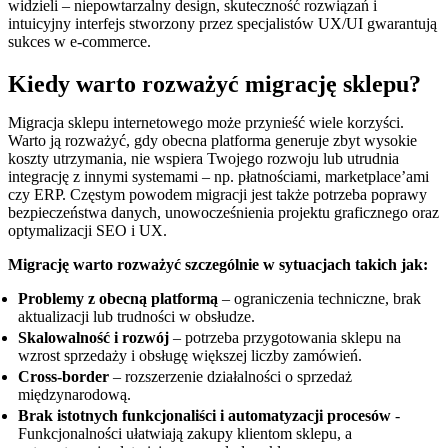
widzieli – niepowtarzalny design, skuteczność rozwiązań i
intuicyjny interfejs stworzony przez specjalistów UX/UI gwarantują
sukces w e-commerce.
Kiedy warto rozważyć migrację sklepu?
Migracja sklepu internetowego może przynieść wiele korzyści.
Warto ją rozważyć, gdy obecna platforma generuje zbyt wysokie
koszty utrzymania, nie wspiera Twojego rozwoju lub utrudnia
integrację z innymi systemami – np. płatnościami, marketplace’ami
czy ERP. Częstym powodem migracji jest także potrzeba poprawy
bezpieczeństwa danych, unowocześnienia projektu graficznego oraz
optymalizacji SEO i UX.
Migrację warto rozważyć szczególnie w sytuacjach takich jak:
Problemy z obecną platformą
– ograniczenia techniczne, brak
aktualizacji lub trudności w obsłudze.
Skalowalność i rozwój
– potrzeba przygotowania sklepu na
wzrost sprzedaży i obsługę większej liczby zamówień.
Cross-border
– rozszerzenie działalności o sprzedaż
międzynarodową.
Brak istotnych funkcjonaliści i automatyzacji procesów
-
Funkcjonalności ułatwiają zakupy klientom sklepu, a