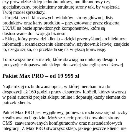
czy prowadzisz sklep jednobrandowy, multibrandowy czy
specjalistyczny, projektujemy strukturę strony tak, by wspierała
Twój model sprzedaży.
- Projekt trzech kluczowych widoków: strony głównej, listy
produktów oraz karty produktu – przygotowane przez eksperta
UX/UI na bazie sprawdzonych komponentów, które są
dostosowane do Twojego biznesu.
- Sklep, który prowadzi klienta – dzięki przemyślanej architekturze
informacji i rozmieszczeniu elementów, użytkownik łatwiej znajdzie
to, czego szuka, co przekłada się na większą konwersję.
To rozwiązanie dla marek, które stawiają na unikalny design i
precyzyjne dopasowanie sklepu do swojej strategii sprzedażowej.
Pakiet Max PRO – od 19 999 zł
Najbardziej rozbudowana opcja, w której merchant ma do
dyspozycji aż 160 godzin pracy ekspertów IdoSell, którzy stworzą
w pełni autorski projekt sklepu online i dopasują każdy element do
potrzeb klienta.
Pakiet Max PRO jest wyjątkowy, ponieważ rozliczasz się od liczby
zrealizowanych godzin. Możesz zlecić projekt dowolnej strony
CMS, zaawansowanych konfiguratorów oraz niestandardowych
integracji. Z Max PRO stworzysz sklep, jakiego jeszcze klienci nie