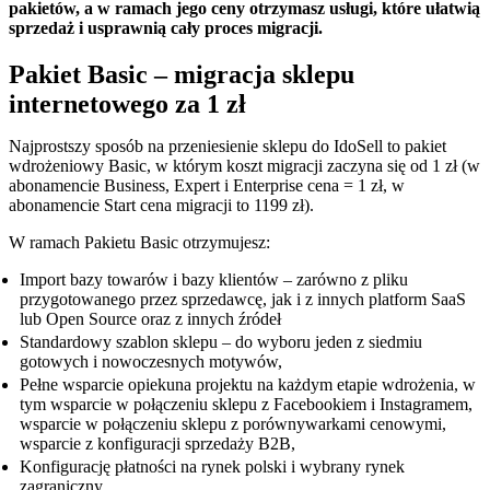
pakietów, a w ramach jego ceny otrzymasz usługi, które ułatwią
sprzedaż i usprawnią cały proces migracji.
Pakiet Basic – migracja sklepu
internetowego za 1 zł
Najprostszy sposób na przeniesienie sklepu do IdoSell to pakiet
wdrożeniowy Basic, w którym koszt migracji zaczyna się od 1 zł (w
abonamencie Business, Expert i Enterprise cena = 1 zł, w
abonamencie Start cena migracji to 1199 zł).
W ramach Pakietu Basic otrzymujesz:
Import bazy towarów i bazy klientów – zarówno z pliku
przygotowanego przez sprzedawcę, jak i z innych platform SaaS
lub Open Source oraz z innych źródeł
Standardowy szablon sklepu – do wyboru jeden z siedmiu
gotowych i nowoczesnych motywów,
Pełne wsparcie opiekuna projektu na każdym etapie wdrożenia, w
tym wsparcie w połączeniu sklepu z Facebookiem i Instagramem,
wsparcie w połączeniu sklepu z porównywarkami cenowymi,
wsparcie z konfiguracji sprzedaży B2B,
Konfigurację płatności na rynek polski i wybrany rynek
zagraniczny,