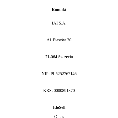
Kontakt
IAI S.A.
Al. Piastów 30
71-064 Szczecin
NIP: PL5252767146
KRS: 0000891870
IdoSell
O nas