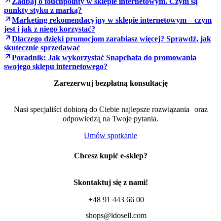
Zadbaj o touchpointy w sklepie internetowym. Czym są
punkty styku z marką?
Marketing rekomendacyjny w sklepie internetowym – czym
jest i jak z niego korzystać?
Dlaczego dzięki promocjom zarabiasz więcej? Sprawdź, jak
skutecznie sprzedawać
Poradnik: Jak wykorzystać Snapchata do promowania
swojego sklepu internetowego?
Zarezerwuj bezpłatną konsultację
Nasi specjaliści dobiorą do Ciebie najlepsze rozwiązania oraz
odpowiedzą na Twoje pytania.
Umów spotkanie
Chcesz kupić e-sklep?
Skontaktuj się z nami!
+48 91 443 66 00
shops@idosell.com