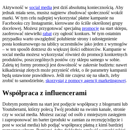
Aktywność w
social media
jest dziś absolutną koniecznością. Aby
jednak miała sens, musisz najpierw zbudować społeczność wokół
marki. W tym celu najlepiej wykorzystać płatne kampanie na
Facebooku czy Instagramie, kierowane do ściśle określonej grupy
docelowej. Możesz przygotować specjalną
promocję
na start sklepu,
zaoferować niewielki
rabat
czy ogłosić konkurs. W tym ostatnim
przypadku warto uwzględnić polubienie strony i udostępnienie
posta konkursowego na tablicy uczestników jako jeden z wymogów
– w ten sposób dotrzesz do większej ilości odbiorców. Kampanie w
social media możesz wykorzystać również do promocji konkretnych
produktów, poszczególnych postów czy sklepu samego w sobie.
Zaletą tej formy promocji jest dowolność w zakresie budżetu: nawet
kilkadziesiąt złotych może przynieść efekt, o ile parametry kampanii
będą ustawione prawidłowo. Jeśli nie czujesz się na siłach, żeby
zrobić to samodzielnie,
skorzystaj z pomocy agencji marketingowej
.
Współpraca z influencerami
Dobrym pomysłem na start jest podjęcie współpracy z blogerami lub
Youtuberami, którzy polecą Twój produkt na swoim kanale, stronie
czy w social media. Możesz zacząć od osób z mniejszym zasięgiem
i zaproponować im barter (produkt w zamian za recenzję/zdjęcie i
post w social media) lub podjąć współpracę płatną z kimś bardziej