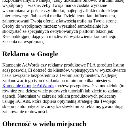
rozpoznawalnym. Pamiętaj, żeby dokładnie omówić warunki takiej
współpracy – ważne, żeby Twoja marka została wyraźnie
wspomniana w poście czy filmiku, najlepiej z linkiem do sklepu
internetowego i/lub social media. Dzięki temu fani influencera,
zainteresowani Twoją ofertą, z łatwością trafią na Twoją stronę.
Osoby do współpracy możesz wyszukać samodzielnie lub
skorzystać ze specjalnych dedykowanych platform takich jak
Reachablogger, dających możliwość wystawienia konkretnego
zlecenia na współpracę.
Reklama w Google
Kampanie AdWords czy reklamy produktowe PLA (product listing
ads) pozwolą Ci dotrzeć do klientów, wpisujących w wyszukiwarce
hasła związane bezpośrednio z Twoim asortymentem. Najlepiej
zaplanować tego typu działania na minimum kilka miesięcy.
Kampanie Google AdWords
możesz przygotować samodzielnie (tu
również znajdziesz wiele gotowych tutoriali) lub zlecić to zadanie
agencji. Natomiast w zakresie reklam produktowych polecamy
usługę IAI Ads, która dopiera optymalną strategię dla Twojego
sklepu i automatycznie zarządza stawkami za reklamę, gwarantując
zachowanie rentowności.
Obecność w wielu miejscach