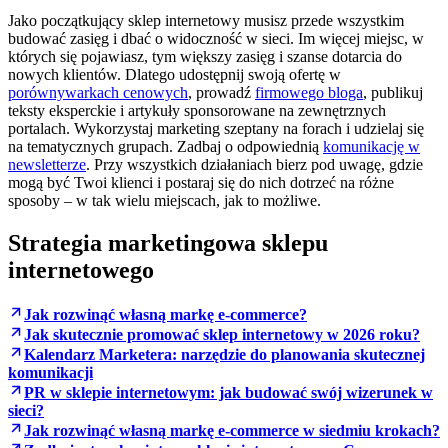
Jako początkujący sklep internetowy musisz przede wszystkim
budować zasięg i dbać o widoczność w sieci. Im więcej miejsc, w
których się pojawiasz, tym większy zasięg i szanse dotarcia do
nowych klientów. Dlatego udostępnij swoją ofertę w
porównywarkach cenowych
, prowadź
firmowego bloga
, publikuj
teksty eksperckie i artykuły sponsorowane na zewnętrznych
portalach. Wykorzystaj marketing szeptany na forach i udzielaj się
na tematycznych grupach. Zadbaj o odpowiednią
komunikację w
newsletterze
. Przy wszystkich działaniach bierz pod uwagę, gdzie
mogą być Twoi klienci i postaraj się do nich dotrzeć na różne
sposoby – w tak wielu miejscach, jak to możliwe.
Strategia marketingowa sklepu
internetowego
Jak rozwinąć własną markę e-commerce?
Jak skutecznie promować sklep internetowy w 2026 roku?
Kalendarz Marketera: narzędzie do planowania skutecznej
komunikacji
PR w sklepie internetowym: jak budować swój wizerunek w
sieci?
Jak rozwinąć własną markę e-commerce w siedmiu krokach?