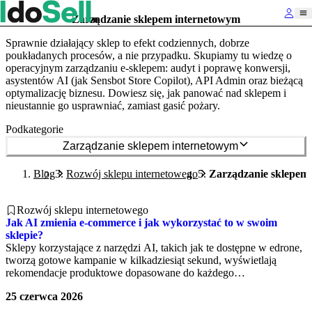
Zarządzanie sklepem internetowym
Sprawnie działający sklep to efekt codziennych, dobrze
poukładanych procesów, a nie przypadku. Skupiamy tu wiedzę o
operacyjnym zarządzaniu e-sklepem: audyt i poprawę konwersji,
asystentów AI (jak Sensbot Store Copilot), API Admin oraz bieżącą
optymalizację biznesu. Dowiesz się, jak panować nad sklepem i
nieustannie go usprawniać, zamiast gasić pożary.
Podkategorie
Zarządzanie sklepem internetowym
Blog
Rozwój sklepu internetowego
Zarządzanie sklepem
Rozwój sklepu internetowego
Jak AI zmienia e-commerce i jak wykorzystać to w swoim
sklepie?
Sklepy korzystające z narzędzi AI, takich jak te dostępne w edrone,
tworzą gotowe kampanie w kilkadziesiąt sekund, wyświetlają
rekomendacje produktowe dopasowane do każdego
odwiedzającego z osobna i generują sprzedaż przez chat
25 czerwca 2026
sprzedażowy działający 24/7.