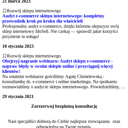
21 marca 2023
z wiedzy naszych ekspertów. Obejrzyj nagranie webinaru i dowiedz
się, kiedy warto przeprowadzić profesjonalną analizę.
Rozwój sklepu internetowego
Audyt e-commerce sklepu internetowego: kompletny
przewodnik krok po kroku dla właścicieli
Profesjonalny audyt e-commerce, dzięki któremu ulepszysz swój
sklep internetowy IdoSell. Nie czekaj — sprawdź jakie korzyści
przyniesie ta usługa!
10 stycznia 2023
Rozwój sklepu internetowego
Obejrzyj nagranie webinaru: Audyt sklepu e-commerce -
napraw błędy w swoim sklepie online i przyciągnij więcej
klientów!
Na ostatnim webinarze gościliśmy Agatę Chmielewską -
konsultantkę ds. e-commerce i online marketingu. Na spotkaniu
rozmawialiśmy o audycie sklepu internetowego. Powiedzieliśmy, na
czym polega audyt e-commerce, jak może przełożyć się na wzrost
29 stycznia 2021
konwersji w sklepie online, kto może go wykonać oraz na jakie
rzeczy warto zwrócić szczególną uwagę podczas jego
Zarezerwuj bezpłatną konsultację
przeprowadzania.
Nasi specjaliści dobiorą do Ciebie najlepsze rozwiązania oraz
odpowiedzą na Twoje pytania.