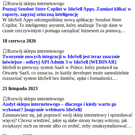
Rozwój sklepu internetowego
Poznaj Sensbot Store Copilot w IdoSell Apps. Zamiast klikać w
raporty, zapytaj sztuczną inteligencję
W IdoSell Apps udostępniliśmy nową aplikację: Sensbot Store
Copilot. To inteligentny asystent, który analizuje Twoje dane w
czasie rzeczywistym i pomaga zarządzać biznesem za pomocą
prostych poleceń tekstowych.
18 czerwca 2026
Rozwój sklepu internetowego
Tworzenie nowych integracji w IdoSell jest teraz znacznie
łatwiejsze - odkryj API Admin 3 w IdoSell [WEBINAR]
IdoSell to pierwszy system SaaS w Polsce, który postawił na
Otwarty SaaS, co oznacza, że każdy developer może samodzielnie
rozszerzać system IdoSell bez limitów, opłat i formalności.
Najpopularniejszym API IdoSell jest tzw. API Admin, które
21 listopada 2023
umożliwia sterowanie panelem administracyjnym przez zewnętrzne
programy. Zobacz nagranie webinaru i odkryj API Admin 3.
Rozwój sklepu internetowego
Podczas webinaru dowiesz się, co zostało wprowadzone oraz jakie
Audyt sklepu internetowego – dlaczego i kiedy warto go
kolejne zmiany nadchodzą (m.in. zmiany w Webhooks, AppStore).
wykonać? [nagranie webinaru IdoSell]
Zastanawiasz się, jak poprawić swój sklep internetowy i sprzedawać
więcej? Chcesz wiedzieć, jakie są słabe strony twojej witryny, jak
zwiększyć ruch na stronie albo co zrobić, żeby zmaksymalizować
konwersję? Sprawdź, czym jest audyt sklepu od IdoSell i skorzystaj