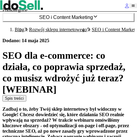
Podkategorie
SEO i Content Marketing
Blog
Rozwój sklepu internetowego
SEO i Content Marketi
Dodano
:
14 maja 2025
SEO dla e-commerce: co
działa, co poprawia sprzedaż,
co musisz wdrożyć już teraz?
[WEBINAR]
Spis treści
Zadbaj o to, żeby Twój sklep internetowy był widoczny w
Google! Chcesz dowiedzieć się, które działania SEO realnie
wpływają na sprzedaż? W trakcie webinaru omówiliśmy
kluczowe obszary - od optymalizacji on-page i off-page, przez
techniczne SEO, aż po nowe zasady gry wprowadzone przez
sztuczną inteligencję. Zobacz nagranie webinaru i zacznij