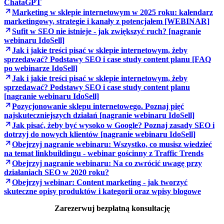
ChataGPT
Marketing w sklepie internetowym w 2025 roku: kalendarz
marketingowy, strategie i kanały z potencjałem [WEBINAR]
Sufit w SEO nie istnieje - jak zwiększyć ruch? [nagranie
webinaru IdoSell]
Jak i jakie treści pisać w sklepie internetowym, żeby
sprzedawać? Podstawy SEO i case study content planu [FAQ
po webinarze IdoSell]
Jak i jakie treści pisać w sklepie internetowym, żeby
sprzedawać? Podstawy SEO i case study content planu
[nagranie webinaru IdoSell]
Pozycjonowanie sklepu internetowego. Poznaj pięć
najskuteczniejszych działań [nagranie webinaru IdoSell]
Jak pisać, żeby być wysoko w Google? Poznaj zasady SEO i
dotrzyj do nowych klientów [nagranie webinaru IdoSell]
Obejrzyj nagranie webinaru: Wszystko, co musisz wiedzieć
na temat linkbuildingu - webinar gościnny z Traffic Trends
Obejrzyj nagranie webinaru: Na co zwrócić uwagę przy
działaniach SEO w 2020 roku?
Obejrzyj webinar: Content marketing - jak tworzyć
skuteczne opisy produktów i kategorii oraz wpisy blogowe
Zarezerwuj bezpłatną konsultację