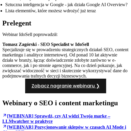
Sztuczna inteligencja w Google - jak działa Google AI Overview?
Lista elementów, które możesz wdrożyć już teraz
Prelegent
Webinar IdoSell poprowadził:
Tomasz Zagórski - SEO Specialist w IdoSell
Specjalizuje się w prowadzeniu strategicznych działań SEO, content
marketingu i analityce internetowej. Od ponad 10 lat aktywnie
działa w branży, łącząc doświadczenie zdobyte zarówno w e-
commerce, jak i po stronie agencyjnej. Na co dzień pokazuje, jak
zwiększać widoczność w sieci i skutecznie wykorzystywać dane do
podejmowania trafnych decyzji biznesowych.
Zobacz nagranie webinaru ❯
Webinary o SEO i content marketingu
[WEBINAR] Sprawdź, czy AI widzi Twoją markę –
LLMwatcher w praktyce
[WEBINAR] Pozycjonowanie sklepów w czasach AI Mode i