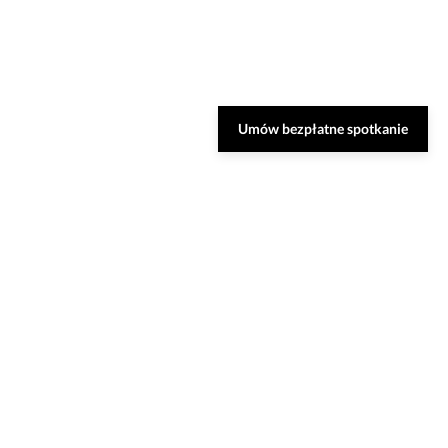
Umów bezpłatne spotkanie
Zarezerwuj bezpłatną
konsultację
Nasi specjaliści dobiorą do Ciebie najlepsze
rozwiązania oraz odpowiedzą na Twoje