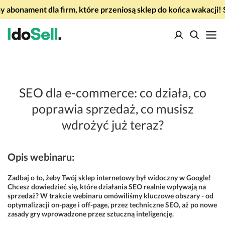
 abonament dla firm, które przeniosą sklep do końca wakacj
SEO dla e-commerce: co działa, co
poprawia sprzedaż, co musisz
wdrożyć już teraz?
Opis webinaru:
Zadbaj o to, żeby Twój sklep internetowy był widoczny w Google!
Chcesz dowiedzieć się, które działania SEO realnie wpływają na
sprzedaż? W trakcie webinaru omówiliśmy kluczowe obszary - od
optymalizacji on-page i off-page, przez techniczne SEO, aż po nowe
zasady gry wprowadzone przez sztuczną inteligencję.