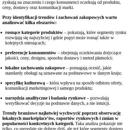
zyskują na znaczeniu i czego konsumenci oczekują od produktu,
ceny, dostawy oraz komunikacji marki.
Przy identyfikacji trendów i zachowań zakupowych warto
analizować kilka obszarów:
rosnące kategorie produktów
– pokazują, które segmenty rynku
rozwijają się najszybciej i gdzie popyt może rosnąć także w
kolejnych miesiącach;
preferencje konsumentów
– obejmują oczekiwania dotyczące
jakości, ceny, designu, sposobu dostawy i metod płatności;
lokalne zachowania zakupowe
– pomagają ocenić, jakie
standardy obsługi są uznawane za podstawowe w danym kraju;
specyfikę kulturową
– która wpływa na sposób odbioru oferty,
komunikacji marketingowej i samego produktu;
narzędzia analityczne i badania rynkowe
– pozwalają
weryfikować decyzje na podstawie danych, a nie intuicji.
Trendy branżowe najłatwiej wychwycić poprzez obserwację
lokalnych marketplace’ów, raportów rynkowych i zmian w
popularności konkretnych kategorii.
Taka analiza pokazuje nie
tylko, co sprzedaje się dobrze dziś, ale też które segmenty dopiero