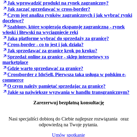
Jak wprowadzić produkt na rynek zagraniczny?
Jak zacząć sprzedawać w cross-border?
Czym jest analiza rynków zagranicznych i jak wybrać rynki
docelowe?
Szablony, które wspierają ekspansję zagraniczną - rynek
włoski i litewski na wyciągnięcie ręki
Jaką platformę wybrać do sprzedaży za granicę?
Cross-border - co to jest i jak działa?
Jak sprzedawać za granicę krok po kroku?
Sprzedaż online za granicę - sklep internetowy vs
marketplace
Gdzie warto sprzedawać za granicę?
Crossborder z IdoSell. Pierwsza taka usługa w polskim e-
commerce
O czym należy pamiętać sprzedając za granicę?
Jakie są największe wyzwania w handlu transgranicznym?
Zarezerwuj bezpłatną konsultację
Nasi specjaliści dobiorą do Ciebie najlepsze rozwiązania oraz
odpowiedzą na Twoje pytania.
Umów spotkanie