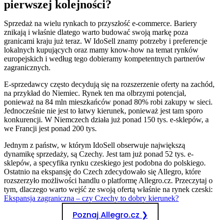
pierwszej kolejności?
Sprzedaż na wielu rynkach to przyszłość e-commerce. Bariery
znikają i właśnie dlatego warto budować swoją markę poza
granicami kraju już teraz. W IdoSell znamy potrzeby i preferencje
lokalnych kupujących oraz mamy know-how na temat rynków
europejskich i według tego dobieramy kompetentnych partnerów
zagranicznych.
E-sprzedawcy często decydują się na rozszerzenie oferty na zachód,
na przykład do Niemiec. Rynek ten ma olbrzymi potencjał,
ponieważ na 84 mln mieszkańców ponad 80% robi zakupy w sieci.
Jednocześnie nie jest to łatwy kierunek, ponieważ jest tam sporo
konkurencji. W Niemczech działa już ponad 150 tys. e-sklepów, a
we Francji jest ponad 200 tys.
Jednym z państw, w którym IdoSell obserwuje największą
dynamikę sprzedaży, są Czechy. Jest tam już ponad 52 tys. e-
sklepów, a specyfika rynku czeskiego jest podobna do polskiego.
Ostatnio na ekspansję do Czech zdecydowało się Allegro, które
rozszerzyło możliwości handlu o platformę Allegro.cz. Przeczytaj o
tym, dlaczego warto wejść ze swoją ofertą właśnie na rynek czeski:
Ekspansja zagraniczna – czy Czechy to dobry kierunek?
Poznaj Allegro.cz ❯