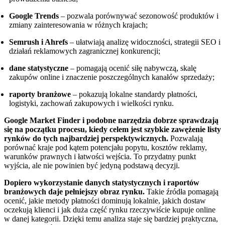
Google Trends
– pozwala porównywać sezonowość produktów i
zmiany zainteresowania w różnych krajach;
Semrush i Ahrefs
– ułatwiają analizę widoczności, strategii SEO i
działań reklamowych zagranicznej konkurencji;
dane statystyczne
– pomagają ocenić siłę nabywczą, skalę
zakupów online i znaczenie poszczególnych kanałów sprzedaży;
raporty branżowe
– pokazują lokalne standardy płatności,
logistyki, zachowań zakupowych i wielkości rynku.
Google Market Finder i podobne narzędzia dobrze sprawdzają
się na początku procesu, kiedy celem jest szybkie zawężenie listy
rynków do tych najbardziej perspektywicznych.
Pozwalają
porównać kraje pod kątem potencjału popytu, kosztów reklamy,
warunków prawnych i łatwości wejścia. To przydatny punkt
wyjścia, ale nie powinien być jedyną podstawą decyzji.
Dopiero wykorzystanie danych statystycznych i raportów
branżowych daje pełniejszy obraz rynku.
Takie źródła pomagają
ocenić, jakie metody płatności dominują lokalnie, jakich dostaw
oczekują klienci i jak duża część rynku rzeczywiście kupuje online
w danej kategorii. Dzięki temu analiza staje się bardziej praktyczna,