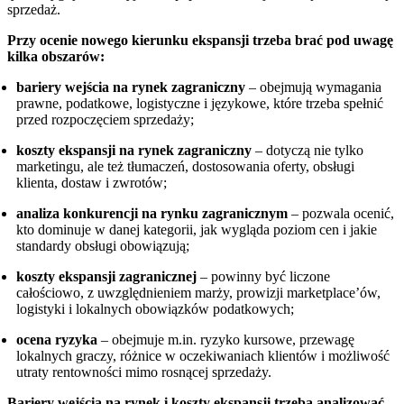
sprzedaż.
Przy ocenie nowego kierunku ekspansji trzeba brać pod uwagę
kilka obszarów:
bariery wejścia na rynek zagraniczny
– obejmują wymagania
prawne, podatkowe, logistyczne i językowe, które trzeba spełnić
przed rozpoczęciem sprzedaży;
koszty ekspansji na rynek zagraniczny
– dotyczą nie tylko
marketingu, ale też tłumaczeń, dostosowania oferty, obsługi
klienta, dostaw i zwrotów;
analiza konkurencji na rynku zagranicznym
– pozwala ocenić,
kto dominuje w danej kategorii, jak wygląda poziom cen i jakie
standardy obsługi obowiązują;
koszty ekspansji zagranicznej
– powinny być liczone
całościowo, z uwzględnieniem marży, prowizji marketplace’ów,
logistyki i lokalnych obowiązków podatkowych;
ocena ryzyka
– obejmuje m.in. ryzyko kursowe, przewagę
lokalnych graczy, różnice w oczekiwaniach klientów i możliwość
utraty rentowności mimo rosnącej sprzedaży.
Bariery wejścia na rynek i koszty ekspansji trzeba analizować