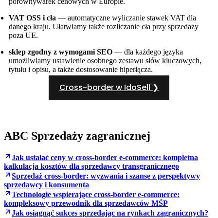
porównywarek cenowych w Europie.
VAT OSS i cła
— automatyczne wyliczanie stawek VAT dla
danego kraju. Ułatwiamy także rozliczanie cła przy sprzedaży
poza UE.
sklep zgodny z wymogami SEO
— dla każdego języka
umożliwiamy ustawienie osobnego zestawu słów kluczowych,
tytułu i opisu, a także dostosowanie hiperłącza.
Cross-border w IdoSell ❯
ABC Sprzedaży zagranicznej
Jak ustalać ceny w cross-border e-commerce: kompletna
kalkulacja kosztów dla sprzedawcy transgranicznego
Sprzedaż cross-border: wyzwania i szanse z perspektywy
sprzedawcy i konsumenta
Technologie wspierające cross-border e-commerce:
kompleksowy przewodnik dla sprzedawców MŚP
Jak osiągnąć sukces sprzedając na rynkach zagranicznych?