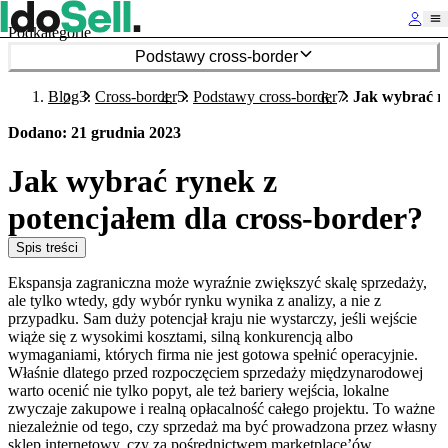
Podkategorie
Podstawy cross-border
Blog
Cross-border
Podstawy cross-border
Jak wybrać ry
Dodano
:
21 grudnia 2023
Jak wybrać rynek z
potencjałem dla cross-border?
Spis treści
Ekspansja zagraniczna może wyraźnie zwiększyć skalę sprzedaży,
ale tylko wtedy, gdy wybór rynku wynika z analizy, a nie z
przypadku. Sam duży potencjał kraju nie wystarczy, jeśli wejście
wiąże się z wysokimi kosztami, silną konkurencją albo
wymaganiami, których firma nie jest gotowa spełnić operacyjnie.
Właśnie dlatego przed rozpoczęciem sprzedaży międzynarodowej
warto ocenić nie tylko popyt, ale też bariery wejścia, lokalne
zwyczaje zakupowe i realną opłacalność całego projektu. To ważne
niezależnie od tego, czy sprzedaż ma być prowadzona przez własny
sklep internetowy, czy za pośrednictwem marketplace’ów.