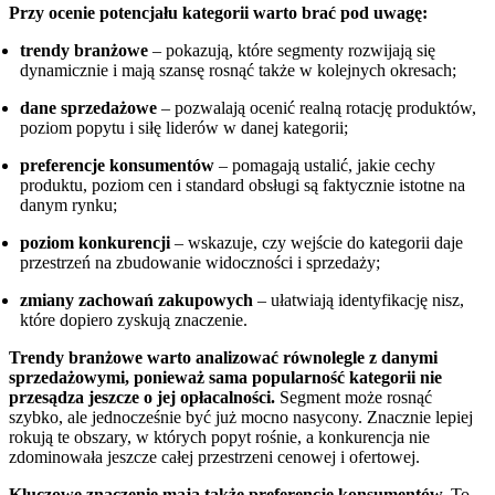
Przy ocenie potencjału kategorii warto brać pod uwagę:
trendy branżowe
– pokazują, które segmenty rozwijają się
dynamicznie i mają szansę rosnąć także w kolejnych okresach;
dane sprzedażowe
– pozwalają ocenić realną rotację produktów,
poziom popytu i siłę liderów w danej kategorii;
preferencje konsumentów
– pomagają ustalić, jakie cechy
produktu, poziom cen i standard obsługi są faktycznie istotne na
danym rynku;
poziom konkurencji
– wskazuje, czy wejście do kategorii daje
przestrzeń na zbudowanie widoczności i sprzedaży;
zmiany zachowań zakupowych
– ułatwiają identyfikację nisz,
które dopiero zyskują znaczenie.
Trendy branżowe warto analizować równolegle z danymi
sprzedażowymi, ponieważ sama popularność kategorii nie
przesądza jeszcze o jej opłacalności.
Segment może rosnąć
szybko, ale jednocześnie być już mocno nasycony. Znacznie lepiej
rokują te obszary, w których popyt rośnie, a konkurencja nie
zdominowała jeszcze całej przestrzeni cenowej i ofertowej.
Kluczowe znaczenie mają także preferencje konsumentów.
To