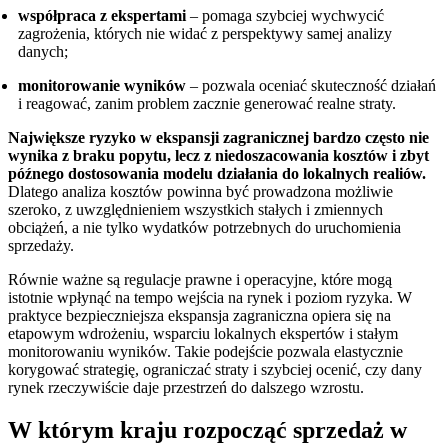
współpraca z ekspertami
– pomaga szybciej wychwycić
zagrożenia, których nie widać z perspektywy samej analizy
danych;
monitorowanie wyników
– pozwala oceniać skuteczność działań
i reagować, zanim problem zacznie generować realne straty.
Największe ryzyko w ekspansji zagranicznej bardzo często nie
wynika z braku popytu, lecz z niedoszacowania kosztów i zbyt
późnego dostosowania modelu działania do lokalnych realiów.
Dlatego analiza kosztów powinna być prowadzona możliwie
szeroko, z uwzględnieniem wszystkich stałych i zmiennych
obciążeń, a nie tylko wydatków potrzebnych do uruchomienia
sprzedaży.
Równie ważne są regulacje prawne i operacyjne, które mogą
istotnie wpłynąć na tempo wejścia na rynek i poziom ryzyka. W
praktyce bezpieczniejsza ekspansja zagraniczna opiera się na
etapowym wdrożeniu, wsparciu lokalnych ekspertów i stałym
monitorowaniu wyników. Takie podejście pozwala elastycznie
korygować strategię, ograniczać straty i szybciej ocenić, czy dany
rynek rzeczywiście daje przestrzeń do dalszego wzrostu.
W którym kraju rozpocząć sprzedaż w