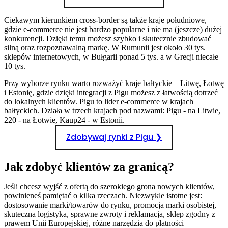
Ciekawym kierunkiem cross-border są także kraje południowe,
gdzie e-commerce nie jest bardzo popularne i nie ma (jeszcze) dużej
konkurencji. Dzięki temu możesz szybko i skutecznie zbudować
silną oraz rozpoznawalną markę. W Rumunii jest około 30 tys.
sklepów internetowych, w Bułgarii ponad 5 tys. a w Grecji niecałe
10 tys.
Przy wyborze rynku warto rozważyć kraje bałtyckie – Litwę, Łotwę
i Estonię, gdzie dzięki integracji z Pigu możesz z łatwością dotrzeć
do lokalnych klientów. Pigu to lider e-commerce w krajach
bałtyckich. Działa w trzech krajach pod nazwami: Pigu - na Litwie,
220 - na Łotwie, Kaup24 - w Estonii.
Zdobywaj rynki z Pigu ❯
Jak zdobyć klientów za granicą?
Jeśli chcesz wyjść z ofertą do szerokiego grona nowych klientów,
powinieneś pamiętać o kilka rzeczach. Niezwykle istotne jest:
dostosowanie marki/towarów do rynku, promocja marki osobistej,
skuteczna logistyka, sprawne zwroty i reklamacja, sklep zgodny z
prawem Unii Europejskiej, różne narzędzia do płatności