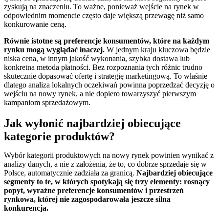
zyskują na znaczeniu. To ważne, ponieważ wejście na rynek w
odpowiednim momencie często daje większą przewagę niż samo
konkurowanie ceną.
Równie istotne są preferencje konsumentów, które na każdym
rynku mogą wyglądać inaczej.
W jednym kraju kluczowa będzie
niska cena, w innym jakość wykonania, szybka dostawa lub
konkretna metoda płatności. Bez rozpoznania tych różnic trudno
skutecznie dopasować ofertę i strategię marketingową. To właśnie
dlatego analiza lokalnych oczekiwań powinna poprzedzać decyzję o
wejściu na nowy rynek, a nie dopiero towarzyszyć pierwszym
kampaniom sprzedażowym.
Jak wyłonić najbardziej obiecujące
kategorie produktów?
Wybór kategorii produktowych na nowy rynek powinien wynikać z
analizy danych, a nie z założenia, że to, co dobrze sprzedaje się w
Polsce, automatycznie zadziała za granicą.
Najbardziej obiecujące
segmenty to te, w których spotykają się trzy elementy: rosnący
popyt, wyraźne preferencje konsumentów i przestrzeń
rynkowa, której nie zagospodarowała jeszcze silna
konkurencja.