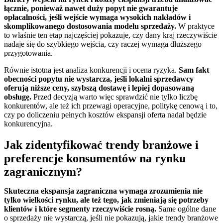
łącznie, ponieważ nawet duży popyt nie gwarantuje
opłacalności, jeśli wejście wymaga wysokich nakładów i
skomplikowanego dostosowania modelu sprzedaży.
W praktyce
to właśnie ten etap najczęściej pokazuje, czy dany kraj rzeczywiście
nadaje się do szybkiego wejścia, czy raczej wymaga dłuższego
przygotowania.
Równie istotna jest analiza konkurencji i ocena ryzyka.
Sam fakt
obecności popytu nie wystarcza, jeśli lokalni sprzedawcy
oferują niższe ceny, szybszą dostawę i lepiej dopasowaną
obsługę.
Przed decyzją warto więc sprawdzić nie tylko liczbę
konkurentów, ale też ich przewagi operacyjne, politykę cenową i to,
czy po doliczeniu pełnych kosztów ekspansji oferta nadal będzie
konkurencyjna.
Jak zidentyfikować trendy branżowe i
preferencje konsumentów na rynku
zagranicznym?
Skuteczna ekspansja zagraniczna wymaga zrozumienia nie
tylko wielkości rynku, ale też tego, jak zmieniają się potrzeby
klientów i które segmenty rzeczywiście rosną.
Same ogólne dane
o sprzedaży nie wystarczą, jeśli nie pokazują, jakie trendy branżowe