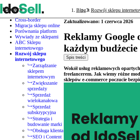
Kategorie
Blog
Rozwój sklepu internet
Cross-border
Zaktualizowano
:
1 czerwca 2026
Migracja sklepu online
Porównania platform
Reklamy Google o
Wywiady ze sklepami
ABC Sklepu
każdym budżecie
internetowego
Rozwój sklepu
Spis treści
internetowego
Zarządzanie
Wokół usług reklamowych opartych o 
sklepem
freelancerem. Jak wiemy różne mode
internetowym
sklepów e-commerce poczucie bez
Zwiększanie
sprzedaży
Sprzedaż
wielokanałowa
Sprzedaż
subskrypcyjna
Strategia i
budowanie marki
Obsługa klienta
SEO i Content