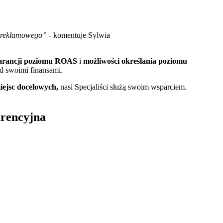
u reklamowego”
- komentuje Sylwia
arancji poziomu ROAS
i
możliwości określania poziomu
ad swoimi finansami.
iejsc docelowych,
nasi Specjaliści służą swoim wsparciem.
urencyjna