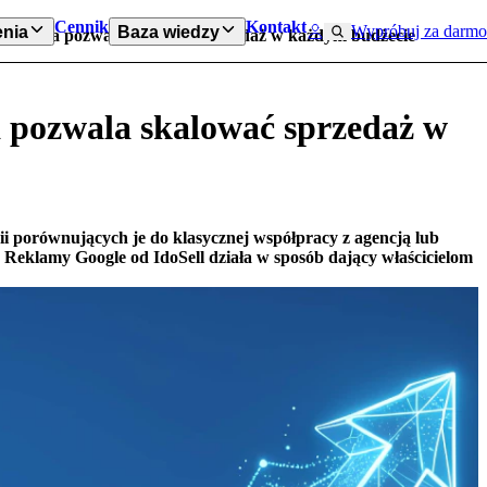
Cennik
Kontakt
Wypróbuj za darmo
nia
Baza wiedzy
ja, która pozwala skalować sprzedaż w każdym budżecie
a pozwala skalować sprzedaż w
nii porównujących je do klasycznej współpracy z agencją lub
Reklamy Google od IdoSell działa w sposób dający właścicielom