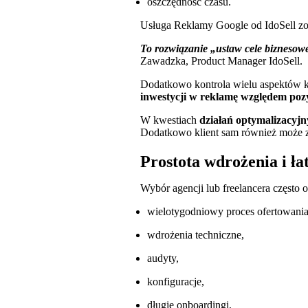
oszczędność czasu.
Usługa Reklamy Google od IdoSell zos
To rozwiązanie „ustaw cele biznesowe
Zawadzka, Product Manager IdoSell.
Dodatkowo kontrola wielu aspektów ka
inwestycji w reklamę względem po
W kwestiach
działań optymalizacyjn
Dodatkowo klient sam również może z
Prostota wdrożenia i ł
Wybór agencji lub freelancera często 
wielotygodniowy proces ofertowani
wdrożenia techniczne,
audyty,
konfiguracje,
długie onboardingi,