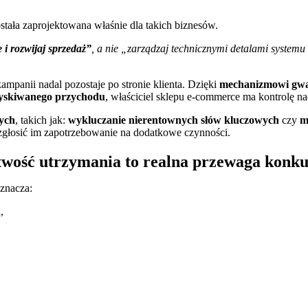
tała zaprojektowana właśnie dla takich biznesów.
 i rozwijaj sprzedaż”
, a nie „zarządzaj technicznymi detalami system
mpanii nadal pozostaje po stronie klienta. Dzięki
mechanizmowi gw
zyskiwanego przychodu
, właściciel sklepu e-commerce ma kontrolę n
ych
, takich jak:
wykluczanie nierentownych słów kluczowych
czy
m
głosić im zapotrzebowanie na dodatkowe czynności.
atwość utrzymania to realna przewaga konk
oznacza:
a,