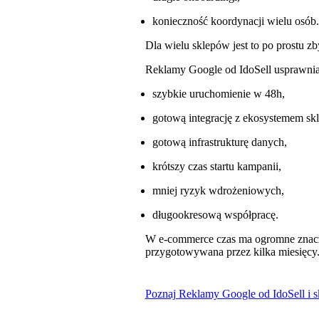
konieczność koordynacji wielu osó
Dla wielu sklepów jest to po prostu z
Reklamy Google od IdoSell usprawniaj
szybkie uruchomienie w 48h,
gotową integrację z ekosystemem s
gotową infrastrukturę danych,
krótszy czas startu kampanii,
mniej ryzyk wdrożeniowych,
długookresową współpracę.
W e-commerce czas ma ogromne znacz
przygotowywana przez kilka miesięcy
Poznaj Reklamy Google od IdoSell i sk