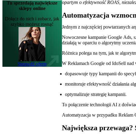
opartym o efektywność ROAS, niezależ
Tu sprzedają największe
sklepy online
Automatyzacja wzmocni
Dołącz do nich i zobacz, jak
szybko możesz rosnąć
Jednym z najczęściej powtarzanych ar
Nowoczesne kampanie Google Ads, szc
działają w oparciu o algorytmy ucze
Różnica polega na tym, jak te algory
W Reklamach Google od IdoSell nad 
Sprawdź ofertę
dopasowuje typy kampanii do specyfi
monitoruje efektywność działania a
optymalizuje strategię kampanii.
To połączenie technologii AI z doświ
Automatyzacja w przypadku Reklam Goo
Największa przewaga? S