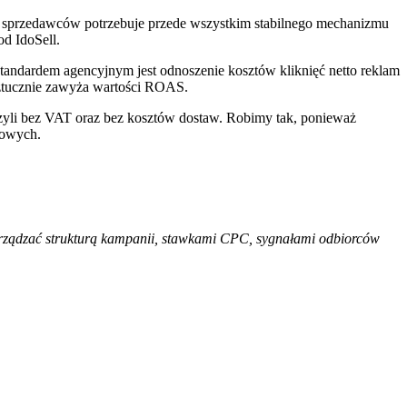
u sprzedawców potrzebuje przede wszystkim stabilnego mechanizmu
d IdoSell.
tandardem agencyjnym jest odnoszenie kosztów kliknięć netto reklam
sztucznie zawyża wartości ROAS.
zyli bez VAT oraz bez kosztów dostaw. Robimy tak, ponieważ
mowych.
zarządzać strukturą kampanii, stawkami CPC, sygnałami odbiorców