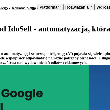
Platforma
Rozwiązania
Wdroże
owego
Reklama płatna
Reklamy Google od IdoSell - automatyzac
d IdoSell - automatyzacja, któr
automatyzację i sztuczną inteligencję (AI) pojawia się wiele opi
le współpracy odpowiadają na różne potrzeby biznesowe. Usługa 
pieczeństwa nad wydawaniem środków reklamowych.