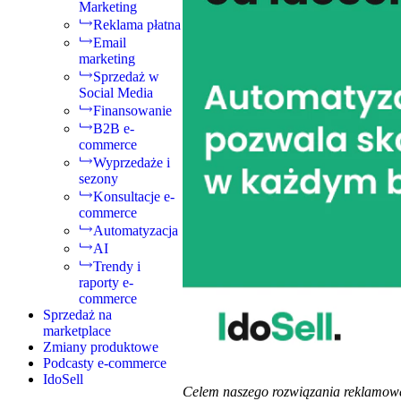
Marketing
Reklama płatna
Email
marketing
Sprzedaż w
Social Media
Finansowanie
B2B e-
commerce
Wyprzedaże i
sezony
Konsultacje e-
commerce
Automatyzacja
AI
Trendy i
raporty e-
commerce
Sprzedaż na
marketplace
Zmiany produktowe
Podcasty e-commerce
IdoSell
Celem naszego rozwiązania reklamoweg