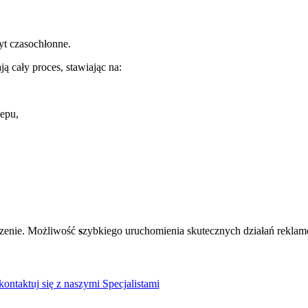
b.
byt czasochłonne.
ą cały proces, stawiając na:
klepu,
enie.
Możliwość
s
zybkiego uruchomienia skutecznych działań rekla
.
ontaktuj się z naszymi Specjalistami