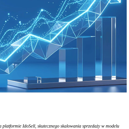
a platformie IdoSell, skutecznego skalowania sprzedaży w modelu