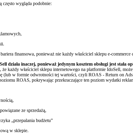
ą często wygląda podobnie:
eklamowych,
nii.
 bariera finansowa, ponieważ nie każdy właściciel sklepu e-commerce 
ll działa inaczej, ponieważ jedynym kosztem obsługi jest stała o
 że każdy właściciel sklepu internetowego na platformie IdoSell, może 
ę (lub w formie odwrotności tej wartości, czyli ROAS - Return on 
 poziomu ROAS, pokrywając przekraczające ten poziom wydatki rekla
wnością,
 powiązane ze sprzedażą,
ryzyka „przepalania budżetu”
enową w sklepie.