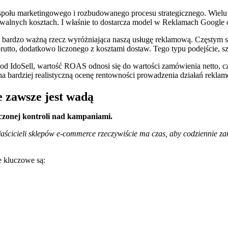
espołu marketingowego i rozbudowanego procesu strategicznego. Wiel
alnych kosztach. I właśnie to dostarcza model w Reklamach Google o
 bardzo ważną rzecz wyróżniająca naszą usługę reklamową. Częstym s
utto, dodatkowo liczonego z kosztami dostaw. Tego typu podejście, 
d IdoSell, wartość ROAS odnosi się do wartości zamówienia netto, c
na bardziej realistyczną ocenę rentowności prowadzenia działań rekla
e zawsze jest wadą
czonej kontroli nad kampaniami.
łaścicieli sklepów e-commerce rzeczywiście ma czas, aby codziennie 
e kluczowe są: