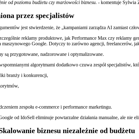
nie od poziomu budżetu czy marżowości biznesu. -
komentuje Sylwia 
ona przez specjalistów
gumentów jest stwierdzenie, że „kampaniami zarządza AI zamiast czło
zególnie reklamy produktowe, jak Performance Max czy reklamy gen
nia maszynowego Google. Dotyczy to zarówno agencji, freelancerów, 
tmy są przygotowane, nadzorowane i optymalizowane.
wspomnianymi algorytmami dodatkowo czuwa zespół specjalistów, kt
ki branży i konkurencji,
lgorytmów,
adczeniem zespołu e-commerce i performance marketingu.
gle od IdoSell eliminuje powtarzalne działania manualne, ale nie eli
kalowanie biznesu niezależnie od budżetu