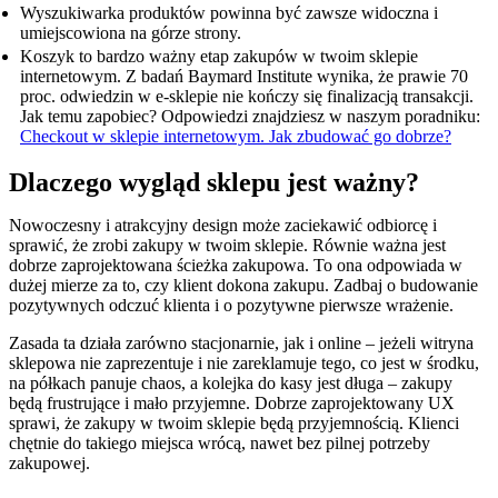
Wyszukiwarka produktów powinna być zawsze widoczna i
umiejscowiona na górze strony.
Koszyk to bardzo ważny etap zakupów w twoim sklepie
internetowym. Z badań Baymard Institute wynika, że prawie 70
proc. odwiedzin w e-sklepie nie kończy się finalizacją transakcji.
Jak temu zapobiec? Odpowiedzi znajdziesz w naszym poradniku:
Checkout w sklepie internetowym. Jak zbudować go dobrze?
Dlaczego wygląd sklepu jest ważny?
Nowoczesny i atrakcyjny design może zaciekawić odbiorcę i
sprawić, że zrobi zakupy w twoim sklepie. Równie ważna jest
dobrze zaprojektowana ścieżka zakupowa. To ona odpowiada w
dużej mierze za to, czy klient dokona zakupu. Zadbaj o budowanie
pozytywnych odczuć klienta i o pozytywne pierwsze wrażenie.
Zasada ta działa zarówno stacjonarnie, jak i online – jeżeli witryna
sklepowa nie zaprezentuje i nie zareklamuje tego, co jest w środku,
na półkach panuje chaos, a kolejka do kasy jest długa – zakupy
będą frustrujące i mało przyjemne. Dobrze zaprojektowany UX
sprawi, że zakupy w twoim sklepie będą przyjemnością. Klienci
chętnie do takiego miejsca wrócą, nawet bez pilnej potrzeby
zakupowej.