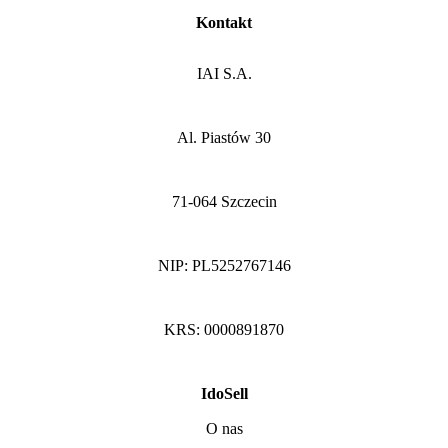
Kontakt
IAI S.A.
Al. Piastów 30
71-064 Szczecin
NIP: PL5252767146
KRS: 0000891870
IdoSell
O nas