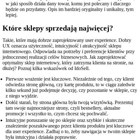
w jaki sposób działa dany towar, komu jest polecany i dlaczego
będzie on przydatny. Opis im bardziej oryginalny i unikalny, tym
lepiej.
Które sklepy sprzedają najwięcej?
Takie, które mają dobrze zaprojektowany user experience. Dobry
UX oznacza użyteczność, intuicyjność i atrakcyjność sklepu
internetowego. Odpowiada na potrzeby i preferencje klientów przy
jednoczesnej realizacji celów biznesowych. Jak zaprojektować
optymalny sklep internetowy, który zatrzyma klienta na stronie, na
dłużej? Poznaj kilka wskazówek od IdoSell.
Pierwsze wrażenie jest kluczowe. Niezależnie od tego, czy klient
odwiedza stronę główną, czy kartę produktu, to w ciągu zaledwie
kilku sekund już podejmuje decyzję, czy pozostanie w sklepie, czy
z niego wyjdzie.
Dołóż starań, by strona główna była twoją wizytówką. Prezentuj
tam swoje najmocniejsze strony, czyli bestsellery, aktualne
promocje i wszystko to, czym chcesz się pochwalić.
Intuicyjne poruszanie się po sklepie oraz szybkie i skuteczne
znalezienie poszukiwanego przez klienta produktu jest kluczowe
dla user experience. Zadbaj o to, żeby nawigacja w twoim sklepie
była intuicyjna i działała poprawnie.