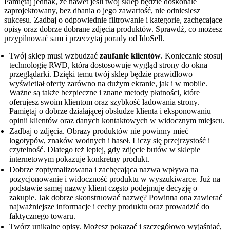
Pamiętaj jednak, że nawet jeśli twój sklep będzie doskonale
zaprojektowany, bez dbania o jego zawartość, nie odniesiesz
sukcesu. Zadbaj o odpowiednie filtrowanie i kategorie, zachęcające
opisy oraz dobrze dobrane zdjęcia produktów. Sprawdź, co możesz
przypilnować sam i przeczytaj porady od IdoSell.
Twój sklep musi wzbudzać
zaufanie klientów
. Koniecznie stosuj
technologię RWD, która dostosowuje wygląd strony do okna
przeglądarki. Dzięki temu twój sklep będzie prawidłowo
wyświetlał oferty zarówno na dużym ekranie, jak i w mobile.
Ważne są także bezpieczne i znane metody płatności, które
oferujesz swoim klientom oraz szybkość ładowania strony.
Pamiętaj o dobrze działającej obsłudze klienta i eksponowaniu
opinii klientów oraz danych kontaktowych w widocznym miejscu.
Zadbaj o zdjęcia. Obrazy produktów nie powinny mieć
logotypów, znaków wodnych i haseł. Liczy się przejrzystość i
czytelność. Dlatego też lepiej, gdy zdjęcie butów w sklepie
internetowym pokazuje konkretny produkt.
Dobrze zoptymalizowana i zachęcająca nazwa wpływa na
pozycjonowanie i widoczność produktu w wyszukiwarce. Już na
podstawie samej nazwy klient często podejmuje decyzję o
zakupie. Jak dobrze skonstruować nazwę? Powinna ona zawierać
najważniejsze informacje i cechy produktu oraz prowadzić do
faktycznego towaru.
Twórz unikalne opisy. Możesz pokazać i szczegółowo wyjaśniać,