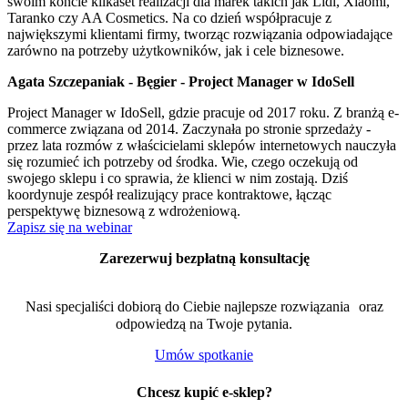
swoim koncie kilkaset realizacji dla marek takich jak Lidl, Xiaomi,
Taranko czy AA Cosmetics. Na co dzień współpracuje z
największymi klientami firmy, tworząc rozwiązania odpowiadające
zarówno na potrzeby użytkowników, jak i cele biznesowe.
Agata Szczepaniak - Bęgier - Project Manager w IdoSell
Project Manager w IdoSell, gdzie pracuje od 2017 roku. Z branżą e-
commerce związana od 2014. Zaczynała po stronie sprzedaży -
przez lata rozmów z właścicielami sklepów internetowych nauczyła
się rozumieć ich potrzeby od środka. Wie, czego oczekują od
swojego sklepu i co sprawia, że klienci w nim zostają. Dziś
koordynuje zespół realizujący prace kontraktowe, łącząc
perspektywę biznesową z wdrożeniową.
Zapisz się na webinar
Zarezerwuj bezpłatną konsultację
Nasi specjaliści dobiorą do Ciebie najlepsze rozwiązania oraz
odpowiedzą na Twoje pytania.
Umów spotkanie
Chcesz kupić e-sklep?