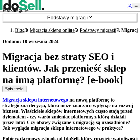
Podkategorie
Podstawy migracji
Blog
Migracja sklepu online
Podstawy migracji
Migracja
Dodano
:
18 września 2024
Migracja bez straty SEO i
klientów. Jak przenieść sklep
na inną platformę? [e-book]
Spis treści
Migracja sklepu internetowego
na nową platformę to
strategiczna decyzja, która może znacząco wpłynąć na rozwój
biznesu. Właściciele sklepów internetowych często stają przed
dylematem - czy warto zmieniać platformę, z którą działali
przez lata? Czy obawy związane z migracją są uzasadnione?
Jak wygląda migracja sklepu internetowego w praktyce?
Pobierz darmowy e-book od IdoSell, który rozwieje wątpliwości