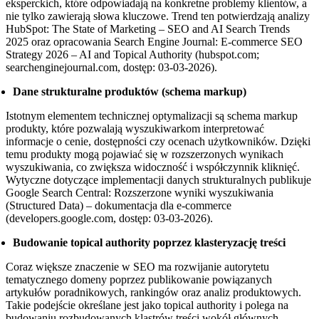
eksperckich, które odpowiadają na konkretne problemy klientów, a
nie tylko zawierają słowa kluczowe. Trend ten potwierdzają analizy
HubSpot: The State of Marketing – SEO and AI Search Trends
2025 oraz opracowania Search Engine Journal: E-commerce SEO
Strategy 2026 – AI and Topical Authority (hubspot.com;
searchenginejournal.com, dostęp: 03-03-2026).
Dane strukturalne produktów (schema markup)
Istotnym elementem technicznej optymalizacji są schema markup
produkty, które pozwalają wyszukiwarkom interpretować
informacje o cenie, dostępności czy ocenach użytkowników. Dzięki
temu produkty mogą pojawiać się w rozszerzonych wynikach
wyszukiwania, co zwiększa widoczność i współczynnik kliknięć.
Wytyczne dotyczące implementacji danych strukturalnych publikuje
Google Search Central: Rozszerzone wyniki wyszukiwania
(Structured Data) – dokumentacja dla e-commerce
(developers.google.com, dostęp: 03-03-2026).
Budowanie topical authority poprzez klasteryzację treści
Coraz większe znaczenie w SEO ma rozwijanie autorytetu
tematycznego domeny poprzez publikowanie powiązanych
artykułów poradnikowych, rankingów oraz analiz produktowych.
Takie podejście określane jest jako topical authority i polega na
budowaniu rozbudowanych klastrów treści wokół głównych