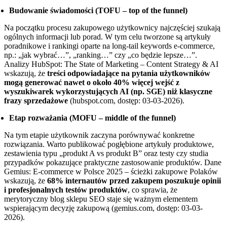
Budowanie świadomości (TOFU – top of the funnel)
Na początku procesu zakupowego użytkownicy najczęściej szukają
ogólnych informacji lub porad. W tym celu tworzone są artykuły
poradnikowe i rankingi oparte na long-tail keywords e-commerce,
np.: „jak wybrać…”, „ranking…” czy „co będzie lepsze…”.
Analizy HubSpot: The State of Marketing – Content Strategy & AI
wskazują, że
treści odpowiadające na pytania użytkowników
mogą generować nawet o około 40% więcej wejść z
wyszukiwarek wykorzystujących AI (np. SGE) niż klasyczne
frazy sprzedażowe
(hubspot.com, dostęp: 03-03-2026).
Etap rozważania (MOFU – middle of the funnel)
Na tym etapie użytkownik zaczyna porównywać konkretne
rozwiązania. Warto publikować pogłębione artykuły produktowe,
zestawienia typu „produkt A vs produkt B” oraz testy czy studia
przypadków pokazujące praktyczne zastosowanie produktów. Dane
Gemius: E-commerce w Polsce 2025 – ścieżki zakupowe Polaków
wskazują, że
68% internautów przed zakupem poszukuje opinii
i profesjonalnych testów produktów
, co sprawia, że
merytoryczny blog sklepu SEO staje się ważnym elementem
wspierającym decyzję zakupową (gemius.com, dostęp: 03-03-
2026).