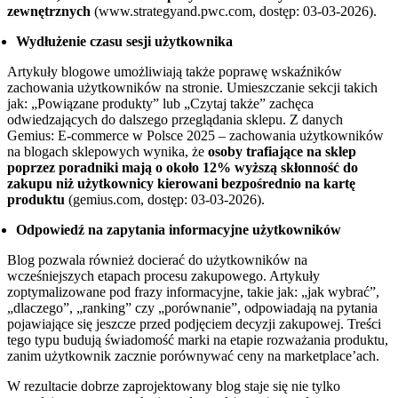
zewnętrznych
(www.strategyand.pwc.com, dostęp: 03-03-2026).
Wydłużenie czasu sesji użytkownika
Artykuły blogowe umożliwiają także poprawę wskaźników
zachowania użytkowników na stronie. Umieszczanie sekcji takich
jak: „Powiązane produkty” lub „Czytaj także” zachęca
odwiedzających do dalszego przeglądania sklepu. Z danych
Gemius: E-commerce w Polsce 2025 – zachowania użytkowników
na blogach sklepowych wynika, że
osoby trafiające na sklep
poprzez poradniki mają o około 12% wyższą skłonność do
zakupu niż użytkownicy kierowani bezpośrednio na kartę
produktu
(gemius.com, dostęp: 03-03-2026).
Odpowiedź na zapytania informacyjne użytkowników
Blog pozwala również docierać do użytkowników na
wcześniejszych etapach procesu zakupowego. Artykuły
zoptymalizowane pod frazy informacyjne, takie jak: „jak wybrać”,
„dlaczego”, „ranking” czy „porównanie”, odpowiadają na pytania
pojawiające się jeszcze przed podjęciem decyzji zakupowej. Treści
tego typu budują świadomość marki na etapie rozważania produktu,
zanim użytkownik zacznie porównywać ceny na marketplace’ach.
W rezultacie dobrze zaprojektowany blog staje się nie tylko