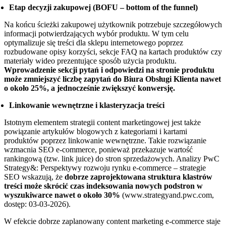
Etap decyzji zakupowej (BOFU – bottom of the funnel)
Na końcu ścieżki zakupowej użytkownik potrzebuje szczegółowych
informacji potwierdzających wybór produktu. W tym celu
optymalizuje się treści dla sklepu internetowego poprzez
rozbudowane opisy korzyści, sekcje FAQ na kartach produktów czy
materiały wideo prezentujące sposób użycia produktu.
Wprowadzenie sekcji pytań i odpowiedzi na stronie produktu
może zmniejszyć liczbę zapytań do Biura Obsługi Klienta nawet
o około 25%, a jednocześnie zwiększyć konwersję.
Linkowanie wewnętrzne i klasteryzacja treści
Istotnym elementem strategii content marketingowej jest także
powiązanie artykułów blogowych z kategoriami i kartami
produktów poprzez linkowanie wewnętrzne. Takie rozwiązanie
wzmacnia SEO e-commerce, ponieważ przekazuje wartość
rankingową (tzw. link juice) do stron sprzedażowych. Analizy PwC
Strategy&: Perspektywy rozwoju rynku e-commerce – strategie
SEO wskazują, że
dobrze zaprojektowana struktura klastrów
treści może skrócić czas indeksowania nowych podstron w
wyszukiwarce nawet o około 30%
(www.strategyand.pwc.com,
dostęp: 03-03-2026).
W efekcie dobrze zaplanowany content marketing e-commerce staje