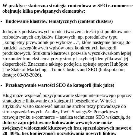
W praktyce skuteczna strategia contentowa w SEO e-commerce
obejmuje kilka powiązanych elementów:
Budowanie klastrów tematycznych (content clusters)
Jednym z podstawowych modeli tworzenia treści jest publikowanie
rozbudowanych artykułów filarowych, np. poradników typu
„kompletny przewodnik po wyborze…”, które następnie linkują do
bardziej szczegółowych wpisów oraz konkretnych kategorii
produktowych. Struktura klastrowa pozwala wyszukiwarkom lepiej
zrozumieć kontekst tematyczny strony i szybciej identyfikować jej
eksperckość. Znaczenie takiego podejścia opisuje raport HubSpot:
The State of Marketing – Topic Clusters and SEO (hubspot.com,
dostęp: 03-03-2026).
Przekazywanie wartości SEO do kategorii (link juice)
Blog może wspierać pozycjonowanie sklepu internetowego poprzez
strategiczne linkowanie do kategorii i bestsellerów. W treści
artykułów warto stosować naturalne anchor texty prowadzące do
stron sprzedażowych. Analizy PwC Strategy&: Perspektywy
rozwoju rynku e-commerce – analiza techniczna SEO wskazują, że
dobrze zaprojektowane linkowanie wewnętrzne może
zwiększyć widoczność kluczowych fraz sprzedażowych nawet o
20–40%, bez konieczności pozyskiwania nowych linków