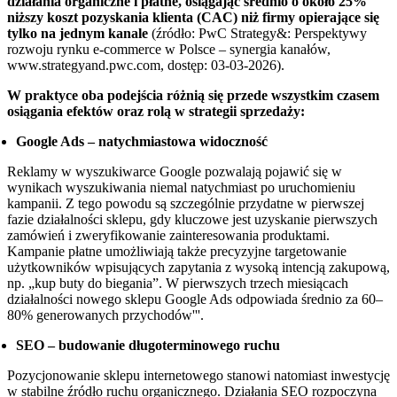
działania organiczne i płatne, osiągając średnio o około 25%
niższy koszt pozyskania klienta (CAC) niż firmy opierające się
tylko na jednym kanale
(źródło: PwC Strategy&: Perspektywy
rozwoju rynku e-commerce w Polsce – synergia kanałów,
www.strategyand.pwc.com, dostęp: 03-03-2026).
W praktyce oba podejścia różnią się przede wszystkim czasem
osiągania efektów oraz rolą w strategii sprzedaży:
Google Ads – natychmiastowa widoczność
Reklamy w wyszukiwarce Google pozwalają pojawić się w
wynikach wyszukiwania niemal natychmiast po uruchomieniu
kampanii. Z tego powodu są szczególnie przydatne w pierwszej
fazie działalności sklepu, gdy kluczowe jest uzyskanie pierwszych
zamówień i zweryfikowanie zainteresowania produktami.
Kampanie płatne umożliwiają także precyzyjne targetowanie
użytkowników wpisujących zapytania z wysoką intencją zakupową,
np. „kup buty do biegania”. W pierwszych trzech miesiącach
działalności nowego sklepu Google Ads odpowiada średnio za 60–
80% generowanych przychodów'''.
SEO – budowanie długoterminowego ruchu
Pozycjonowanie sklepu internetowego stanowi natomiast inwestycję
w stabilne źródło ruchu organicznego. Działania SEO rozpoczyna