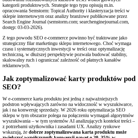
kategorii produktowych. Strategie tego typu opisują m.in.
opracowania Semstorm: Topical Authority i klasteryzacja treści w
sklepie internetowym oraz analizy branżowe publikowane przez
Search Engine Journal (semstorm.com; searchenginejournal.com,
dostęp: 03-03-2026).
Z tego powodu SEO e-commerce powinno być traktowane jako
strategiczny filar marketingu sklepu internetowego. Choć wymaga
czasu i systematycznych inwestycji w treści oraz optymalizację
techniczną, w dłuższej perspektywie pozwala budować stabilny,
skalowalny ruch i ograniczać zależność od płatnych kanałów
reklamowych.
Jak zoptymalizować karty produktów pod
SEO?
W e-commerce karta produktu jest jedną z najważniejszych
podstron wpływających zarówno na widoczność w wyszukiwarce,
jak i na konwersję sprzedaży. W 2026 roku optymalizacja SEO
sklepu w tym obszarze polega na połączeniu wymagań algorytmów
wyszukiwania – w tym systemów AI analizujących kontekst treści –
z potrzebami użytkownika i zasadami UX. Analizy rynkowe
wskazują, że
dobrze zoptymalizowana karta produktu może
zwiększyć współczynnik konwersji nawet o 20–35% w