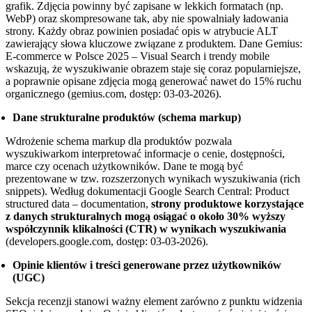
grafik. Zdjęcia powinny być zapisane w lekkich formatach (np.
WebP) oraz skompresowane tak, aby nie spowalniały ładowania
strony. Każdy obraz powinien posiadać opis w atrybucie ALT
zawierający słowa kluczowe związane z produktem. Dane Gemius:
E-commerce w Polsce 2025 – Visual Search i trendy mobile
wskazują, że wyszukiwanie obrazem staje się coraz popularniejsze,
a poprawnie opisane zdjęcia mogą generować nawet do 15% ruchu
organicznego (gemius.com, dostęp: 03-03-2026).
Dane strukturalne produktów (schema markup)
Wdrożenie schema markup dla produktów pozwala
wyszukiwarkom interpretować informacje o cenie, dostępności,
marce czy ocenach użytkowników. Dane te mogą być
prezentowane w tzw. rozszerzonych wynikach wyszukiwania (rich
snippets). Według dokumentacji Google Search Central: Product
structured data – documentation,
strony produktowe korzystające
z danych strukturalnych mogą osiągać o około 30% wyższy
współczynnik klikalności (CTR) w wynikach wyszukiwania
(developers.google.com, dostęp: 03-03-2026).
Opinie klientów i treści generowane przez użytkowników
(UGC)
Sekcja recenzji stanowi ważny element zarówno z punktu widzenia