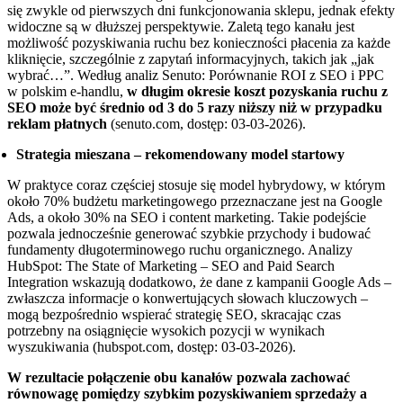
się zwykle od pierwszych dni funkcjonowania sklepu, jednak efekty
widoczne są w dłuższej perspektywie. Zaletą tego kanału jest
możliwość pozyskiwania ruchu bez konieczności płacenia za każde
kliknięcie, szczególnie z zapytań informacyjnych, takich jak „jak
wybrać…”. Według analiz Senuto: Porównanie ROI z SEO i PPC
w polskim e-handlu,
w długim okresie koszt pozyskania ruchu z
SEO może być średnio od 3 do 5 razy niższy niż w przypadku
reklam płatnych
(senuto.com, dostęp: 03-03-2026).
Strategia mieszana – rekomendowany model startowy
W praktyce coraz częściej stosuje się model hybrydowy, w którym
około 70% budżetu marketingowego przeznaczane jest na Google
Ads, a około 30% na SEO i content marketing. Takie podejście
pozwala jednocześnie generować szybkie przychody i budować
fundamenty długoterminowego ruchu organicznego. Analizy
HubSpot: The State of Marketing – SEO and Paid Search
Integration wskazują dodatkowo, że dane z kampanii Google Ads –
zwłaszcza informacje o konwertujących słowach kluczowych –
mogą bezpośrednio wspierać strategię SEO, skracając czas
potrzebny na osiągnięcie wysokich pozycji w wynikach
wyszukiwania (hubspot.com, dostęp: 03-03-2026).
W rezultacie połączenie obu kanałów pozwala zachować
równowagę pomiędzy szybkim pozyskiwaniem sprzedaży a