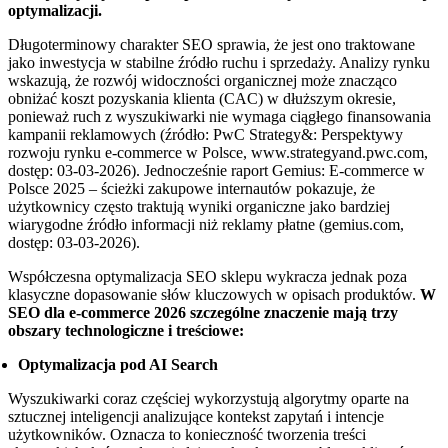
optymalizacji.
Długoterminowy charakter SEO sprawia, że jest ono traktowane
jako inwestycja w stabilne źródło ruchu i sprzedaży. Analizy rynku
wskazują, że rozwój widoczności organicznej może znacząco
obniżać koszt pozyskania klienta (CAC) w dłuższym okresie,
ponieważ ruch z wyszukiwarki nie wymaga ciągłego finansowania
kampanii reklamowych (źródło: PwC Strategy&: Perspektywy
rozwoju rynku e-commerce w Polsce, www.strategyand.pwc.com,
dostęp: 03-03-2026). Jednocześnie raport Gemius: E-commerce w
Polsce 2025 – ścieżki zakupowe internautów pokazuje, że
użytkownicy często traktują wyniki organiczne jako bardziej
wiarygodne źródło informacji niż reklamy płatne (gemius.com,
dostęp: 03-03-2026).
Współczesna optymalizacja SEO sklepu wykracza jednak poza
klasyczne dopasowanie słów kluczowych w opisach produktów.
W
SEO dla e-commerce 2026 szczególne znaczenie mają trzy
obszary technologiczne i treściowe:
Optymalizacja pod AI Search
Wyszukiwarki coraz częściej wykorzystują algorytmy oparte na
sztucznej inteligencji analizujące kontekst zapytań i intencje
użytkowników. Oznacza to konieczność tworzenia treści