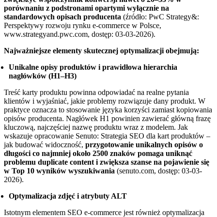
porównaniu z podstronami opartymi wyłącznie na
standardowych opisach producenta
(źródło: PwC Strategy&:
Perspektywy rozwoju rynku e-commerce w Polsce,
www.strategyand.pwc.com, dostęp: 03-03-2026).
Najważniejsze elementy skutecznej optymalizacji obejmują:
Unikalne opisy produktów i prawidłowa hierarchia
nagłówków (H1–H3)
Treść karty produktu powinna odpowiadać na realne pytania
klientów i wyjaśniać, jakie problemy rozwiązuje dany produkt. W
praktyce oznacza to stosowanie języka korzyści zamiast kopiowania
opisów producenta. Nagłówek H1 powinien zawierać główną frazę
kluczową, najczęściej nazwę produktu wraz z modelem. Jak
wskazuje opracowanie Senuto: Strategia SEO dla kart produktów –
jak budować widoczność,
przygotowanie unikalnych opisów o
długości co najmniej około 2500 znaków pomaga uniknąć
problemu duplicate content i zwiększa szanse na pojawienie się
w Top 10 wyników wyszukiwania
(senuto.com, dostęp: 03-03-
2026).
Optymalizacja zdjęć i atrybuty ALT
Istotnym elementem SEO e-commerce jest również optymalizacja