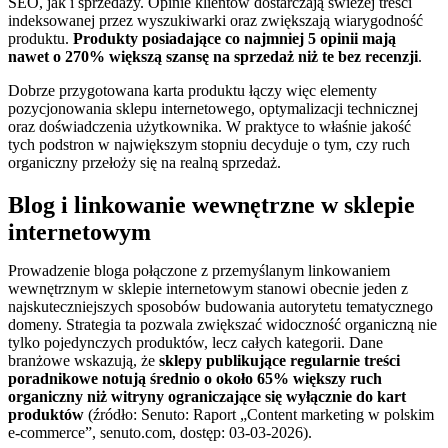
SEO, jak i sprzedaży. Opinie klientów dostarczają świeżej treści
indeksowanej przez wyszukiwarki oraz zwiększają wiarygodność
produktu.
Produkty posiadające co najmniej 5 opinii mają
nawet o 270% większą szansę na sprzedaż niż te bez recenzji
.
Dobrze przygotowana karta produktu łączy więc elementy
pozycjonowania sklepu internetowego, optymalizacji technicznej
oraz doświadczenia użytkownika. W praktyce to właśnie jakość
tych podstron w największym stopniu decyduje o tym, czy ruch
organiczny przełoży się na realną sprzedaż.
Blog i linkowanie wewnętrzne w sklepie
internetowym
Prowadzenie bloga połączone z przemyślanym linkowaniem
wewnętrznym w sklepie internetowym stanowi obecnie jeden z
najskuteczniejszych sposobów budowania autorytetu tematycznego
domeny. Strategia ta pozwala zwiększać widoczność organiczną nie
tylko pojedynczych produktów, lecz całych kategorii. Dane
branżowe wskazują, że
sklepy publikujące regularnie treści
poradnikowe notują średnio o około 65% większy ruch
organiczny niż witryny ograniczające się wyłącznie do kart
produktów
(źródło: Senuto: Raport „Content marketing w polskim
e-commerce”, senuto.com, dostęp: 03-03-2026).