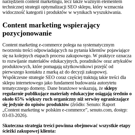
narzędziem content marketingu, lecz także ważnym elementem
technicznej strategii optymalizacji SEO sklepu, który wzmacnia
widoczność kategorii i produktów w wynikach wyszukiwania.
Content marketing wspierający
pozycjonowanie
Content marketing e-commerce polega na systematycznym
tworzeniu treści odpowiadających na pytania klientów pojawiające
się na kolejnych etapach procesu zakupowego. W praktyce oznacza
to rozwijanie materiałów edukacyjnych, poradników oraz artykułów
produktowych, które pomagają użytkownikowi przejść od
pierwszego kontaktu z marką aż do decyzji zakupowej.
Współczesne strategie SEO coraz częściej traktują takie treści dla
sklepu internetowego jako fundament budowania autorytetu
tematycznego domeny. Dane branżowe wskazują, że
sklepy
regularnie publikujące materiały edukacyjne osiągają średnio o
około 65% większy ruch organiczny niż serwisy ograniczające
się jedynie do opisów produktów
(źródło: Senuto: Raport
„Content marketing w polskim e-commerce”, senuto.com, dostęp:
03-03-2026).
Skuteczna strategia treści powinna obejmować wszystkie etapy
ścieżki zakupowej klienta: