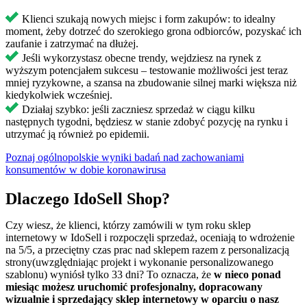
Klienci szukają nowych miejsc i form zakupów: to idealny
moment, żeby dotrzeć do szerokiego grona odbiorców, pozyskać ich
zaufanie i zatrzymać na dłużej.
Jeśli wykorzystasz obecne trendy, wejdziesz na rynek z
wyższym potencjałem sukcesu – testowanie możliwości jest teraz
mniej ryzykowne, a szansa na zbudowanie silnej marki większa niż
kiedykolwiek wcześniej.
Działaj szybko: jeśli zaczniesz sprzedaż w ciągu kilku
następnych tygodni, będziesz w stanie zdobyć pozycję na rynku i
utrzymać ją również po epidemii.
Poznaj ogólnopolskie wyniki badań nad zachowaniami
konsumentów w dobie koronawirusa
Dlaczego IdoSell Shop?
Czy wiesz, że klienci, którzy zamówili w tym roku sklep
internetowy w IdoSell i rozpoczęli sprzedaż, oceniają to wdrożenie
na 5/5, a przeciętny czas prac nad sklepem razem z personalizacją
strony(uwzględniając projekt i wykonanie personalizowanego
szablonu) wyniósł tylko 33 dni? To oznacza, że
w nieco ponad
miesiąc możesz uruchomić profesjonalny, dopracowany
wizualnie i sprzedający sklep internetowy w oparciu o nasz