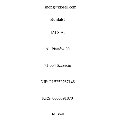
shops@idosell.com
Kontakt
IAI S.A.
Al. Piastów 30
71-064 Szczecin
NIP: PL5252767146
KRS: 0000891870
IdoSell