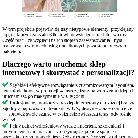
W tym projekcie pojawiły się trzy nietypowe elementy: przyklejany
top, na którym zależało Klientowi, newsletter oraz slider w cms.
Część prac - ze względu na ich stopień zaawansowania - była
realizowana w ramach usług dodatkowych poza standardowym
pakietem.
Dlaczego warto uruchomić sklep
internetowy i skorzystać z personalizacji?
Szybkie i efektywne rozwiązanie z customizowanym layout'em,
teraz dodatkowo w promocji → oszczędzasz na wdrożeniu sklepu i
uruchamiasz go maksymalnie w 6 tygodni.
Profesjonalny, nowoczesny sklep internetowy dla każdej branży,
zgodny z najnowszymi trendami w UX, designie oraz e-commerce
→ sprawdź swoje szanse w e-biznesie zwłaszcza teraz, gdy rośnie
w siłę!
Pełny pakiet wdrożeniowy wraz z importem, szkoleniami i
innymi benefitami na start → otrzymujesz pełne wsparcie i
wszystko, czego potrzebujesz, żeby rozpocząć sprzedaż od razu po