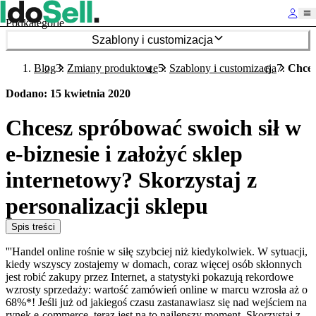
Podkategorie
Szablony i customizacja
Blog
Zmiany produktowe
Szablony i customizacja
Chces
Dodano
:
15 kwietnia 2020
Chcesz spróbować swoich sił w
e-biznesie i założyć sklep
internetowy? Skorzystaj z
personalizacji sklepu
Spis treści
'''Handel online rośnie w siłę szybciej niż kiedykolwiek. W sytuacji,
kiedy wszyscy zostajemy w domach, coraz więcej osób skłonnych
jest robić zakupy przez Internet, a statystyki pokazują rekordowe
wzrosty sprzedaży: wartość zamówień online w marcu wzrosła aż o
68%*! Jeśli już od jakiegoś czasu zastanawiasz się nad wejściem na
rynek e-commerce, teraz jest na to najlepszy moment. Skorzystaj z