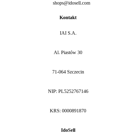
shops@idosell.com
Kontakt
IAI S.A.
Al. Piastów 30
71-064 Szczecin
NIP: PL5252767146
KRS: 0000891870
IdoSell