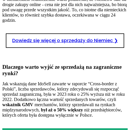
drogie zakupy online - cena nie jest dla nich najważniejsza, bo biorą
pod uwagę przede wszystkim jakość. To, co istotne dla niemieckich
klientów, to również szybka dostawa, oczekiwana w ciągu 24
godzin.
Dowiedz się więcej o sprzedaży do Niemiec ❯
Dlaczego warto wyjść ze sprzedażą na zagraniczne
rynki?
Jak wskazują dane IdoSell zawarte w raporcie “Cross-border z
Polski”, liczba sprzedawców, którzy zdecydowali się rozpocząć
sprzedaż zagraniczną, była w 2023 roku o 25% wyższa niż w roku
2022. Dodatkowo łączna wartość sprzedanych towarów, czyli
wskaźnik GMV
merchantów, którzy sprzedawali na rynkach
międzynarodowych,
był aż o 50% większy
niż przedsiębiorców,
których oferta była dostępna wyłącznie w Polsce.