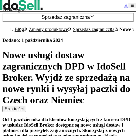
Podkategorie
Sprzedaż zagraniczna
Blog
Zmiany produktowe
Sprzedaż zagraniczna
Nowe us
Dodano
:
1 października 2024
Nowe usługi dostaw
zagranicznych DPD w IdoSell
Broker. Wyjdź ze sprzedażą na
nowe rynki i wysyłaj paczki do
Czech oraz Niemiec
Spis treści
Od 1 października dla klientów korzystających z kuriera DPD
w usłudze IdoSell Broker dostępne są nowe usługi dostaw i
płatności dla przesyłek zagranicznych. Skorzystaj z nowych
usług i zwiększ sprzedaż w swoim zagranicznym sklepie