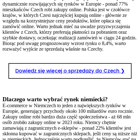
dynamicznie rozwijających się rynków w Europie - ponad 77%
mieszkańców Czech robi zakupy online. Polska jest w czołówce
krajów, w których Czesi najczęściej kupują online - głównie ze
względu na korzystniejsze ceny produktów, które opłaca się
zamówić online. Warto jednak mieć na uwadze przyzwyczajenia
klientów z Czech, którzy preferują płatności za pobraniem oraz
szybkie dostawy, oczekując realizacji zamówień w ciągu 24 godzin.
Biorąc pod uwagę prognozowany wzrost rynku o 8,4%, warto
rozważyć wyjście ze sprzedażą właśnie na Czechy.
Dowiedz się więcej o sprzedaży do Czech ❯
Dlaczego warto wybrać rynek niemiecki?
E-commerce w Niemczech to jeden z największych rynków w
Europie, generujący przychody około 100 miliardów euro rocznie.
Zakupy online robi bardzo duża część społeczeństwa - aż 68 mln
osób zrobiło zakupy online w 2023 roku. Niemcy chętnie
zamawiają z zagranicznych e-sklepów - ponad 22% klientów jest
skłonna kupować w zagranicznych sklepach, jeśli ceny są niższe niż
w niemieckich. Jednocześnie warto podkreślić, że Niemców stać na