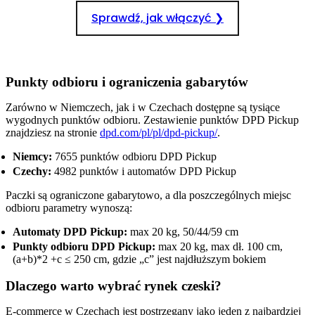
Sprawdź, jak włączyć ❯
Punkty odbioru i ograniczenia gabarytów
Zarówno w Niemczech, jak i w Czechach dostępne są tysiące
wygodnych punktów odbioru. Zestawienie punktów DPD Pickup
znajdziesz na stronie
dpd.com/pl/pl/dpd-pickup/
.
Niemcy:
7655 punktów odbioru DPD Pickup
Czechy:
4982 punktów i automatów DPD Pickup
Paczki są ograniczone gabarytowo, a dla poszczególnych miejsc
odbioru parametry wynoszą:
Automaty DPD Pickup:
max 20 kg, 50/44/59 cm
Punkty odbioru DPD Pickup:
max 20 kg, max dł. 100 cm,
(a+b)*2 +c ≤ 250 cm, gdzie „c” jest najdłuższym bokiem
Dlaczego warto wybrać rynek czeski?
E-commerce w Czechach jest postrzegany jako jeden z najbardziej