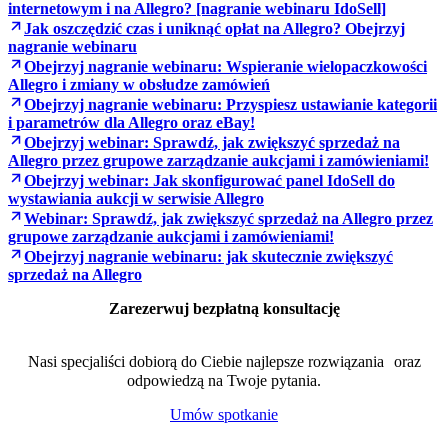
internetowym i na Allegro? [nagranie webinaru IdoSell]
Jak oszczędzić czas i uniknąć opłat na Allegro? Obejrzyj
nagranie webinaru
Obejrzyj nagranie webinaru: Wspieranie wielopaczkowości
Allegro i zmiany w obsłudze zamówień
Obejrzyj nagranie webinaru: Przyspiesz ustawianie kategorii
i parametrów dla Allegro oraz eBay!
Obejrzyj webinar: Sprawdź, jak zwiększyć sprzedaż na
Allegro przez grupowe zarządzanie aukcjami i zamówieniami!
Obejrzyj webinar: Jak skonfigurować panel IdoSell do
wystawiania aukcji w serwisie Allegro
Webinar: Sprawdź, jak zwiększyć sprzedaż na Allegro przez
grupowe zarządzanie aukcjami i zamówieniami!
Obejrzyj nagranie webinaru: jak skutecznie zwiększyć
sprzedaż na Allegro
Zarezerwuj bezpłatną konsultację
Nasi specjaliści dobiorą do Ciebie najlepsze rozwiązania oraz
odpowiedzą na Twoje pytania.
Umów spotkanie