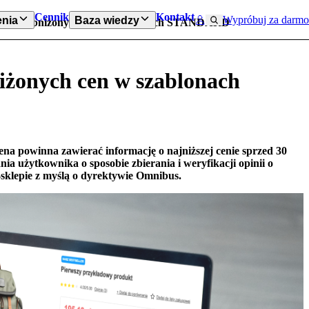
Cennik
Kontakt
Wypróbuj za darmo
nia
Baza wiedzy
ntacja obniżonych cen w szablonach STANDARD
iżonych cen w szablonach
na powinna zawierać informację o najniższej cenie sprzed 30
 użytkownika o sposobie zbierania i weryfikacji opinii o
sklepie z myślą o dyrektywie Omnibus.