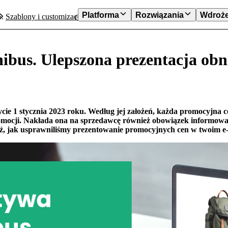
Platforma
Rozwiązania
Wdroże
Szablony i customizacja
Dyrektywa Omnibus. Ulepszona preze
bus. Ulepszona prezentacja obn
e 1 stycznia 2023 roku. Według jej założeń, każda promocyjna ce
mocji. Nakłada ona na sprzedawcę również obowiązek informowania
ź, jak usprawniliśmy prezentowanie promocyjnych cen w twoim e-