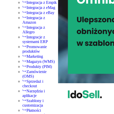
Integracja z Empik
Integracja z eMag
Integracja z eBay
Integracja z
Amazon
Integracja z
Allegro
Integracje z
systemami ERP
Promowanie
produktów
Marketing
Magazyn (WMS)
Produkty (PIM)
Zamówienie
(OMS)
Sprzedaż i
checkout
Narzędzia i
aplikacje
Szablony i
customizacja
Płatności