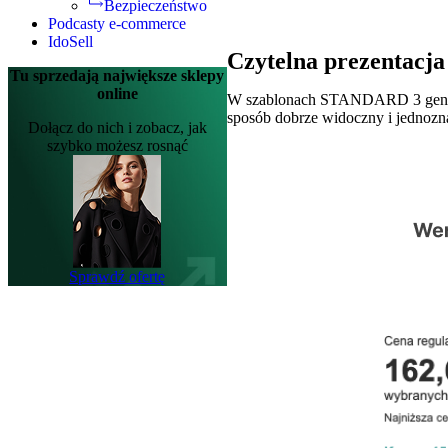
Bezpieczeństwo
Podcasty e-commerce
IdoSell
Czytelna prezentacja
Tu sprzedają największe sklepy
online
W szablonach STANDARD 3 gener
sposób dobrze widoczny i jednozna
Dołącz do nich i zobacz, jak
szybko możesz rosnąć
Sprawdź ofertę