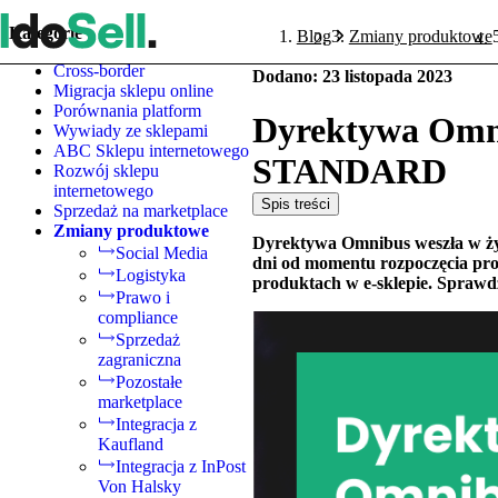
Kategorie
Blog
Zmiany produktowe
Cross-border
Dodano
:
23 listopada 2023
Migracja sklepu online
Porównania platform
Dyrektywa Omni
Wywiady ze sklepami
ABC Sklepu internetowego
STANDARD
Rozwój sklepu
internetowego
Spis treści
Sprzedaż na marketplace
Zmiany produktowe
Dyrektywa Omnibus weszła w życi
Social Media
dni od momentu rozpoczęcia pro
Logistyka
produktach w e-sklepie. Sprawd
Prawo i
compliance
Sprzedaż
zagraniczna
Pozostałe
marketplace
Integracja z
Kaufland
Integracja z InPost
Von Halsky