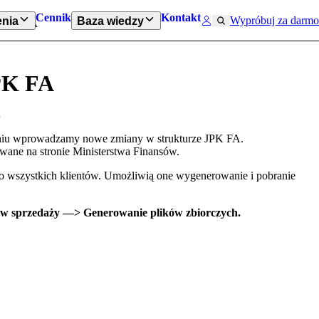
Cennik
Kontakt
Wypróbuj za darmo
nia
Baza wiedzy
y JPK FA
JPK FA
.
tniu wprowadzamy nowe zmiany w strukturze JPK FA.
wane na stronie Ministerstwa Finansów.
o wszystkich klientów. Umożliwią one wygenerowanie i pobranie
ów sprzedaży —> Generowanie plików zbiorczych.