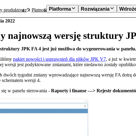
Platforma
Rozwiązania
Wdroże
y produktowe
Płatności
Dodaliśmy najnowszą wersję struktur
ia 2022
y najnowszą wersję struktury 
struktury JPK FA 4 jest już możliwa do wygenerowania w panelu
iliśmy
pakiet nowości i usprawnień dla plików JPK V7
, a już w kwie
 wersji jest podyktowane zmianami, które niedawno zostały opubliko
ch dwóch tygodni zmiany wprowadzające najnowszą wersję FA dotrą d
 schematem wersji 4.
 się w panelu sterowania -
Raporty i finanse —> Rejestr dokument