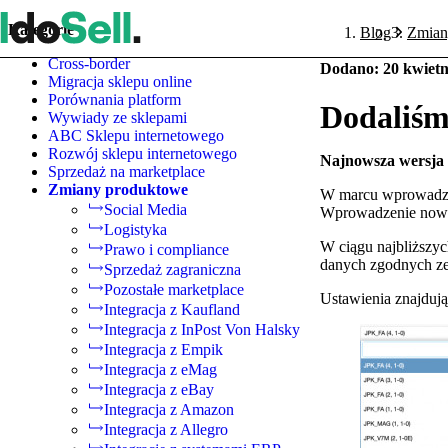
Kategorie
Blog
Zmian
Cross-border
Dodano
:
20 kwietn
Migracja sklepu online
Porównania platform
Dodaliśm
Wywiady ze sklepami
ABC Sklepu internetowego
Rozwój sklepu internetowego
Najnowsza wersja 
Sprzedaż na marketplace
Zmiany produktowe
W marcu wprowadz
Social Media
Wprowadzenie nowej
Logistyka
W ciągu najbliższy
Prawo i compliance
danych zgodnych ze
Sprzedaż zagraniczna
Pozostałe marketplace
Ustawienia znajdują
Integracja z Kaufland
Integracja z InPost Von Halsky
Integracja z Empik
Integracja z eMag
Integracja z eBay
Integracja z Amazon
Integracja z Allegro