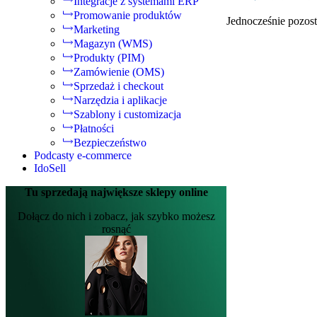
Integracje z systemami ERP
Promowanie produktów
Jednocześnie pozos
Marketing
Magazyn (WMS)
Produkty (PIM)
Zamówienie (OMS)
Sprzedaż i checkout
Narzędzia i aplikacje
Szablony i customizacja
Płatności
Bezpieczeństwo
Podcasty e-commerce
IdoSell
Tu sprzedają największe sklepy online
Dołącz do nich i zobacz, jak szybko możesz
rosnąć