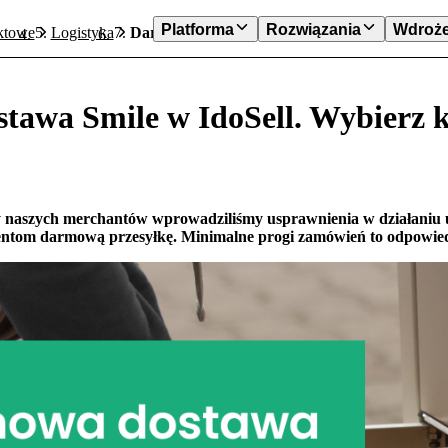
Platforma
Rozwiązania
Wdroże
ktowe
Logistyka
Darmowa dostawa Smile w IdoSell. Wybierz kwo
awa Smile w IdoSell. Wybierz k
naszych merchantów wprowadziliśmy usprawnienia w działaniu usł
entom darmową przesyłkę. Minimalne progi zamówień to odpowiedni