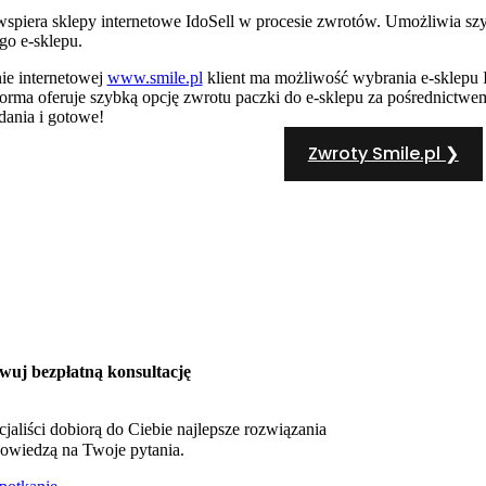
a wspiera sklepy internetowe IdoSell w procesie zwrotów. Umożliwia s
go e-sklepu.
nie internetowej
www.smile.pl
klient ma możliwość wybrania e-sklepu I
tforma oferuje szybką opcję zwrotu paczki do e-sklepu za pośrednictw
dania i gotowe!
Zwroty Smile.pl ❯
wuj bezpłatną konsultację
cjaliści dobiorą do Ciebie najlepsze rozwiązania
owiedzą na Twoje pytania.