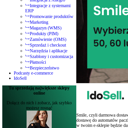
Integracje z systemami
ERP
Promowanie produktów
Marketing
Magazyn (WMS)
Produkty (PIM)
Zamówienie (OMS)
Sprzedaż i checkout
Narzędzia i aplikacje
Szablony i customizacja
Płatności
Bezpieczeństwo
Podcasty e-commerce
IdoSell
Tu sprzedają największe sklepy
online
Dołącz do nich i zobacz, jak szybko
możesz rosnąć
Smile, czyli darmowa dosta
dostawę do automatów pacz
w twoim e-sklepie będzie d