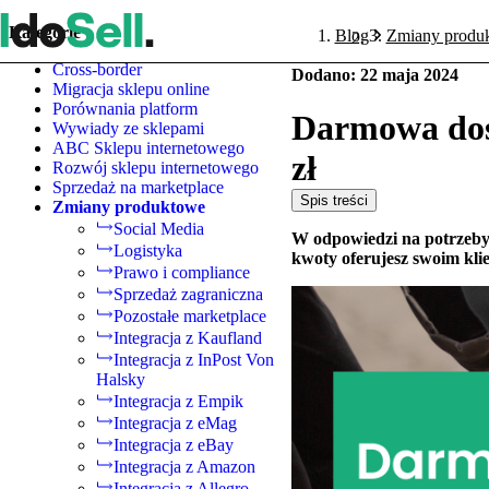
Kategorie
Blog
Zmiany produ
Cross-border
Dodano
:
22 maja 2024
Migracja sklepu online
Porównania platform
Darmowa dost
Wywiady ze sklepami
ABC Sklepu internetowego
zł
Rozwój sklepu internetowego
Sprzedaż na marketplace
Spis treści
Zmiany produktowe
Social Media
W odpowiedzi na potrzeby 
Logistyka
kwoty oferujesz swoim kli
Prawo i compliance
Sprzedaż zagraniczna
Pozostałe marketplace
Integracja z Kaufland
Integracja z InPost Von
Halsky
Integracja z Empik
Integracja z eMag
Integracja z eBay
Integracja z Amazon
Integracja z Allegro