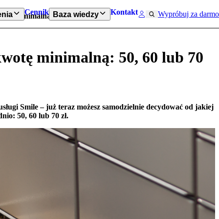
Cennik
Kontakt
Wypróbuj za darmo
nia
Baza wiedzy
tę minimalną: 50, 60 lub 70 zł
wotę minimalną: 50, 60 lub 70
ugi Smile – już teraz możesz samodzielnie decydować od jakiej
o: 50, 60 lub 70 zł.