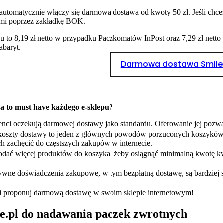
 automatycznie włączy się darmowa dostawa od kwoty 50 zł. Jeśli chce
 nami poprzez zakładkę BOK.
epu to 8,19 zł netto w przypadku Paczkomatów InPost oraz 7,29 zł 
baryt.
Darmowa dostawa Smile
 to must have każdego e-sklepu?
enci oczekują darmowej dostawy jako standardu. Oferowanie jej pozwala
oszty dostawy to jeden z głównych powodów porzuconych koszyków. 
h zachęcić do częstszych zakupów w internecie.
 dodać więcej produktów do koszyka, żeby osiągnąć minimalną kwotę k
ywne doświadczenia zakupowe, w tym bezpłatną dostawę, są bardziej s
i proponuj darmową dostawę w swoim sklepie internetowym!
e.pl do nadawania paczek zwrotnych