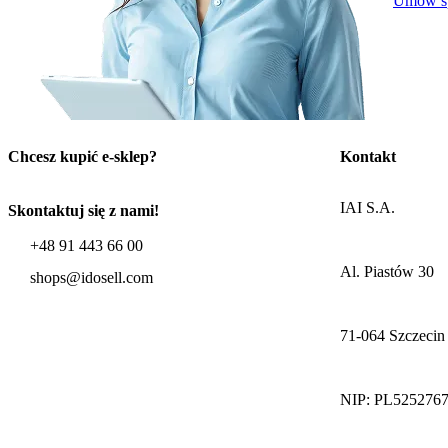
Umów sp
Chcesz kupić e-sklep?
Kontakt
IAI S.A.
Skontaktuj się z nami!
+48 91 443 66 00
Al. Piastów 30
shops@idosell.com
71-064 Szczecin
NIP: PL525276