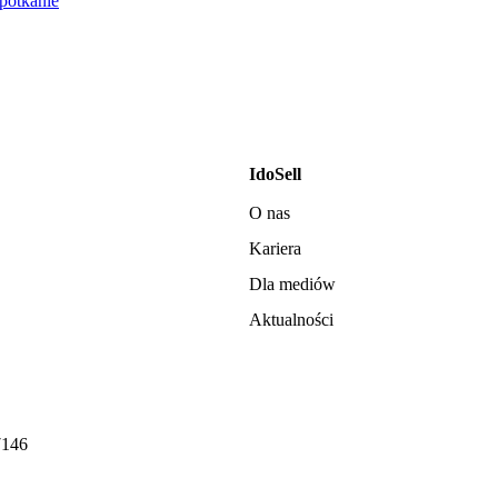
otkanie
IdoSell
O nas
Kariera
Dla mediów
Aktualności
7146