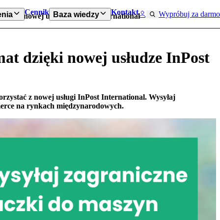
Cennik
Kontakt
Wypróbuj za darmo
nia
Baza wiedzy
zięki nowej usłudze InPost International
at dzięki nowej usłudze InPost
rzystać z nowej usługi InPost International. Wysyłaj
merce na rynkach międzynarodowych.