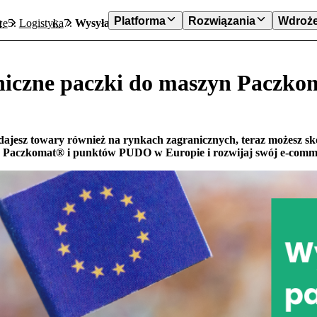
Platforma
Rozwiązania
Wdroże
we
Logistyka
Wysyłaj zagraniczne paczki do maszyn Paczkomat d
iczne paczki do maszyn Paczkom
edajesz towary również na rynkach zagranicznych, teraz możesz sko
n Paczkomat® i punktów PUDO w Europie i rozwijaj swój e-com