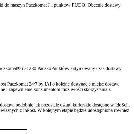
 paczki do maszyn Paczkomat® i punktów PUDO. Obecnie dostawy
n Paczkomat® i 31280 PaczkoPunktów. Estymowany czas dostawy
t Paczkomat 24/7 by IAI o kolejne destynacje miejsc dostaw.
ine i zapewnienie konsumentom możliwości skorzystania z
ostaw, podobnie jak pozostałe usługi kurierskie dostępne w IdoSell.
h własnych z InPost. W kolejnym etapie będzie udostępniona również