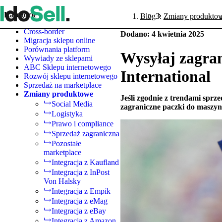
Kategorie
Blog
Zmiany produkto
Cross-border
Dodano
:
4 kwietnia 2025
Migracja sklepu online
Porównania platform
Wysyłaj zagran
Wywiady ze sklepami
ABC Sklepu internetowego
International
Rozwój sklepu internetowego
Sprzedaż na marketplace
Zmiany produktowe
Jeśli zgodnie z trendami sprz
Social Media
zagraniczne paczki do maszy
Logistyka
Prawo i compliance
Sprzedaż zagraniczna
Pozostałe
marketplace
Integracja z Kaufland
Integracja z InPost
Von Halsky
Integracja z Empik
Integracja z eMag
Integracja z eBay
Integracja z Amazon