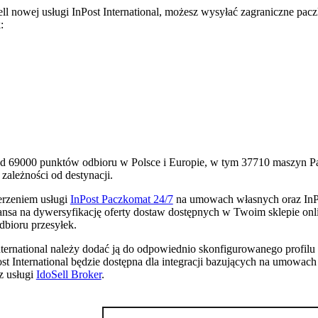
ell nowej usługi InPost International, możesz wysyłać zagraniczne
:
ponad 69000 punktów odbioru w Polsce i Europie, w tym 37710 maszy
zależności od destynacji.
erzeniem usługi
InPost Paczkomat 24/7
na umowach własnych oraz InPos
ansa na dywersyfikację oferty dostaw dostępnych w Twoim sklepie onl
odbioru przesyłek.
ternational należy dodać ją do odpowiednio skonfigurowanego profilu d
t International będzie dostępna dla integracji bazujących na umowac
z usługi
IdoSell Broker
.