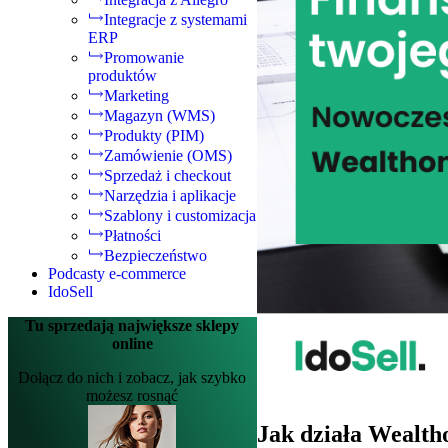
Integracje z systemami
ERP
Promowanie
produktów
Marketing
Magazyn (WMS)
Produkty (PIM)
Zamówienie (OMS)
Sprzedaż i checkout
Narzędzia i aplikacje
Szablony i customizacja
Płatności
Bezpieczeństwo
Podcasty e-commerce
IdoSell
Tu sprzedają największe sklepy
online
Dołącz do nich i zobacz, jak szybko
możesz rosnąć
Jak działa Weal