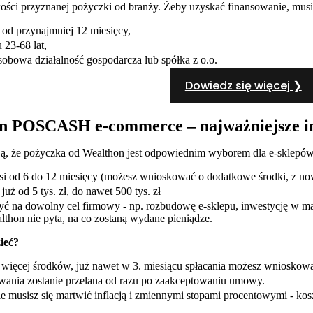
ści przyznanej pożyczki od branży. Żeby uzyskać finansowanie, musisz 
u od przynajmniej 12 miesięcy,
 23-68 lat,
sobowa działalność gospodarcza lub spółka z o.o.
Dowiedz się więcej ❯
n POSCASH e-commerce – najważniejsze i
ają, że pożyczka od Wealthon jest odpowiednim wyborem dla e-sklepów
si od 6 do 12 miesięcy (możesz wnioskować o dodatkowe środki, z no
uż od 5 tys. zł, do nawet 500 tys. zł
ć na dowolny cel firmowy - np. rozbudowę e-sklepu, inwestycję w ma
althon nie pyta, na co zostaną wydane pieniądze.
ieć?
sz więcej środków, już nawet w 3. miesiącu spłacania możesz wnioskowa
wania zostanie przelana od razu po zaakceptowaniu umowy.
e musisz się martwić inflacją i zmiennymi stopami procentowymi - kosz