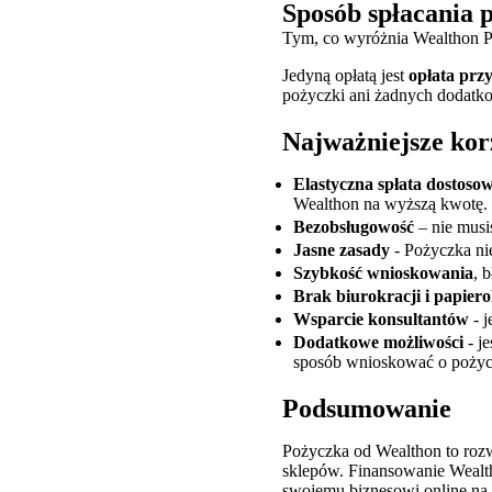
Sposób spłacania 
Tym, co wyróżnia Wealthon PO
Jedyną opłatą jest
opłata prz
pożyczki ani żadnych dodatko
Najważniejsze kor
Elastyczna spłata dostoso
Wealthon na wyższą kwotę. J
Bezobsługowość
– nie musis
Jasne zasady
- Pożyczka nie
Szybkość wnioskowania
, 
Brak biurokracji i papierol
Wsparcie konsultantów
- j
Dodatkowe możliwości
- je
sposób wnioskować o pożyc
Podsumowanie
Pożyczka od Wealthon to rozwi
sklepów. Finansowanie Wealth
swojemu biznesowi online na 