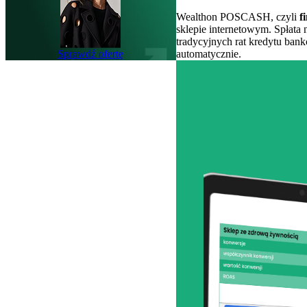
Wealthon POSCASH, czyli
f
sklepie internetowym. Spłata 
tradycyjnych rat kredytu banko
Sprawdź ofertę
automatycznie.