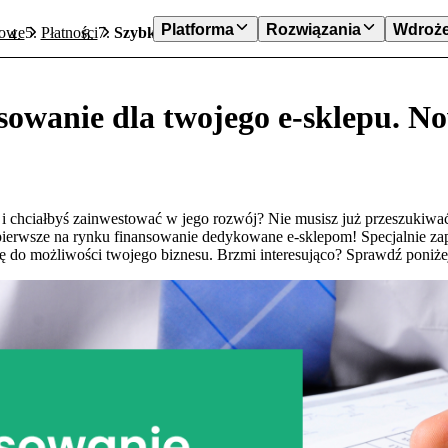
Platforma
Rozwiązania
Wdroże
towe
Płatności
Szybkie finansowanie dla twojego e-sklepu. Now
sowanie dla twojego e-sklepu. N
 i chciałbyś zainwestować w jego rozwój? Nie musisz już przeszukiw
 pierwsze na rynku finansowanie dedykowane e-sklepom! Specjalnie
ię do możliwości twojego biznesu. Brzmi interesująco? Sprawdź poniżej