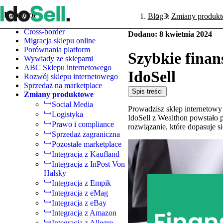
Kategorie
Blog
Zmiany produk
Cross-border
Dodano
:
8 kwietnia 2024
Migracja sklepu online
Porównania platform
Szybkie finan
Wywiady ze sklepami
ABC Sklepu internetowego
IdoSell
Rozwój sklepu internetowego
Sprzedaż na marketplace
Spis treści
Zmiany produktowe
Social Media
Prowadzisz sklep internetowy
Logistyka
IdoSell z Wealthon powstało
Prawo i compliance
rozwiązanie, które dopasuje s
Sprzedaż zagraniczna
Pozostałe marketplace
Integracja z Kaufland
Integracja z InPost Von
Halsky
Integracja z Empik
Integracja z eMag
Integracja z eBay
Integracja z Amazon
Integracja z Allegro