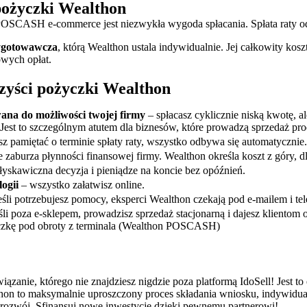
pożyczki Wealthon
SCASH e-commerce jest niezwykła wygoda spłacania. Spłata raty odb
ygotowawcza
, którą Wealthon ustala indywidualnie. Jej całkowity kos
wych opłat.
zyści pożyczki Wealthon
wana do możliwości twojej firmy
– spłacasz cyklicznie niską kwotę, al
est to szczególnym atutem dla biznesów, które prowadzą sprzedaż pro
z pamiętać o terminie spłaty raty, wszystko odbywa się automatycznie.
 zaburza płynności finansowej firmy. Wealthon określa koszt z góry, dl
błyskawiczna decyzja i pieniądze na koncie bez opóźnień.
ogii
– wszystko załatwisz online.
eśli potrzebujesz pomocy, eksperci Wealthon czekają pod e-mailem i te
śli poza e-sklepem, prowadzisz sprzedaż stacjonarną i dajesz klientom 
zkę pod obroty z terminala (Wealthon POSCASH)
ązanie, którego nie znajdziesz nigdzie poza platformą IdoSell! Jest t
on to maksymalnie uproszczony proces składania wniosku, indywidualn
rozwój. Sfinansuj nowe inwestycje dzięki pewnemu partnerowi!