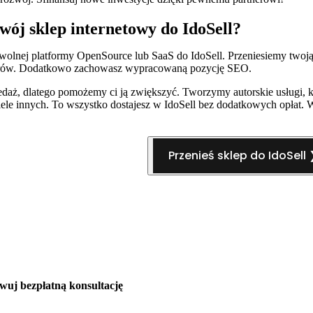
wój sklep internetowy do IdoSell?
owolnej platformy OpenSource lub SaaS do IdoSell. Przeniesiemy twoją
rierów. Dodatkowo zachowasz wypracowaną pozycję SEO.
edaż, dlatego pomożemy ci ją zwiększyć. Tworzymy autorskie usługi
iele innych. To wszystko dostajesz w IdoSell bez dodatkowych opłat. W
Przenieś sklep do IdoSell 
wuj bezpłatną konsultację