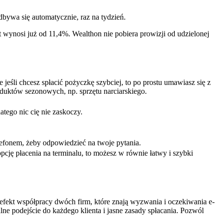
ywa się automatycznie, raz na tydzień.
zt wynosi już od 11,4%. Wealthon nie pobiera prowizji od udzielonej
e jeśli chcesz spłacić pożyczkę szybciej, to po prostu umawiasz się z
duktów sezonowych, np. sprzętu narciarskiego.
atego nic cię nie zaskoczy.
lefonem, żeby odpowiedzieć na twoje pytania.
opcję płacenia na terminalu, to możesz w równie łatwy i szybki
o efekt współpracy dwóch firm, które znają wyzwania i oczekiwania e-
e podejście do każdego klienta i jasne zasady spłacania. Pozwól