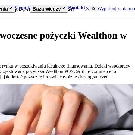
Cennik
Kontakt
Wypróbuj za darmo
nia
Baza wiedzy
oczesne pożyczki Wealthon w IdoSell
owoczesne pożyczki Wealthon w
ać rynku w poszukiwaniu idealnego finansowania. Dzięki współpracy
 zaprojektowana pożyczka Wealthon POSCASH e-commerce to
, jak dostać pożyczkę i rozwijać e-biznes bez ograniczeń.