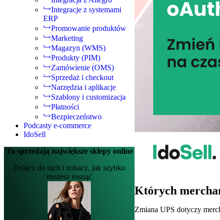
Integracje z systemami
ERP
Promowanie produktów
Marketing
Magazyn (WMS)
Produkty (PIM)
Zamówienie (OMS)
Sprzedaż i checkout
Narzędzia i aplikacje
Szablony i customizacja
Płatności
Bezpieczeństwo
Podcasty e-commerce
IdoSell
Tu sprzedają największe sklepy online
Dołącz do nich i zobacz, jak szybko
możesz rosnąć
Których merchan
Zmiana UPS dotyczy merch