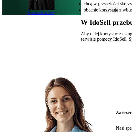
chcą w przyszłości skor
obecnie korzystają z wbu
Sprawdź ofertę
W IdoSell przeb
Aby dalej korzystać z usłu
serwisie pomocy IdoSell. S
Zarezer
Nasi spe