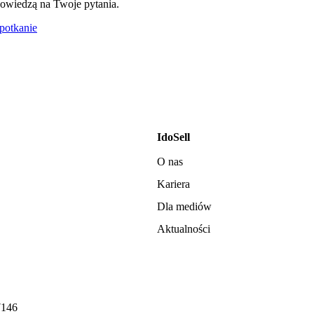
owiedzą na Twoje pytania.
otkanie
IdoSell
O nas
Kariera
Dla mediów
Aktualności
7146