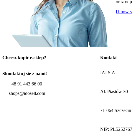
oraz odp
Umów sp
Chcesz kupić e-sklep?
Kontakt
IAI S.A.
Skontaktuj się z nami!
+48 91 443 66 00
Al. Piastów 30
shops@idosell.com
71-064 Szczecin
NIP: PL525276