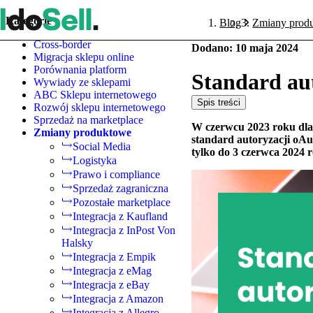
Kategorie
Blog
Zmiany prod
Cross-border
Dodano
:
10 maja 2024
Migracja sklepu online
Porównania platform
Standard au
Wywiady ze sklepami
ABC Sklepu internetowego
Spis treści
Rozwój sklepu internetowego
Sprzedaż na marketplace
W czerwcu 2023 roku dla 
Zmiany produktowe
standard autoryzacji oAu
Social Media
tylko do 3 czerwca 2024 
Logistyka
Prawo i compliance
Sprzedaż zagraniczna
Pozostałe marketplace
Integracja z Kaufland
Integracja z InPost Von
Halsky
Integracja z Empik
Integracja z eMag
Integracja z eBay
Integracja z Amazon
Integracja z Allegro