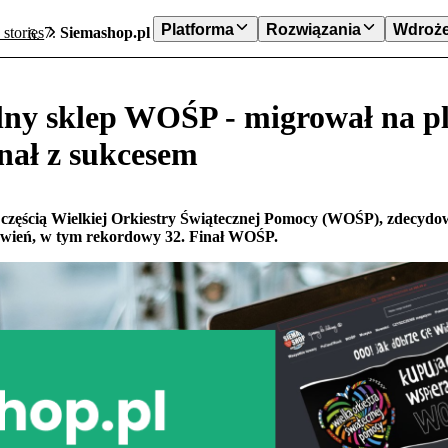
Platforma
Rozwiązania
Wdroże
 stories
Siemashop.pl - oficjalny sklep WOŚP - migrował na platf
alny sklep WOŚP - migrował na pl
nał z sukcesem
t częścią Wielkiej Orkiestry Świątecznej Pomocy (WOŚP), zdecydowa
amówień, w tym rekordowy 32. Finał WOŚP.