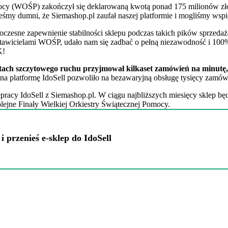
mocy (WOŚP) zakończył się deklarowaną kwotą ponad 175 milionów złot
śmy dumni, że Siemashop.pl zaufał naszej platformie i mogliśmy wspier
oczesne zapewnienie stabilności sklepu podczas takich pików sprzedażo
dstawicielami WOŚP, udało nam się zadbać o pełną niezawodność i 10
K!
ach szczytowego ruchu przyjmował kilkaset zamówień na minutę, 
 na platformę IdoSell pozwoliło na bezawaryjną obsługę tysięcy zamówie
racy IdoSell z Siemashop.pl. W ciągu najbliższych miesięcy sklep bę
lejne Finały Wielkiej Orkiestry Świątecznej Pomocy.
 przenieś e-sklep do IdoSell