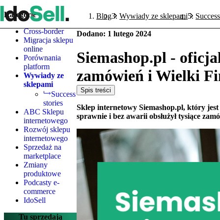
Kategorie
Blog
Wywiady ze sklepami
Success
Cross-border
Dodano
:
1 lutego 2024
Migracja sklepu
online
Siemashop.pl - oficj
Porównania
platform
zamówień i Wielki Fi
Wywiady ze
sklepami
Spis treści
Success
stories
Sklep internetowy Siemashop.pl, który jes
ABC Sklepu
sprawnie i bez awarii obsłużył tysiące z
internetowego
Rozwój sklepu
internetowego
Sprzedaż na
marketplace
Zmiany
produktowe
Podcasty e-
commerce
IdoSell
Tu sprzedają