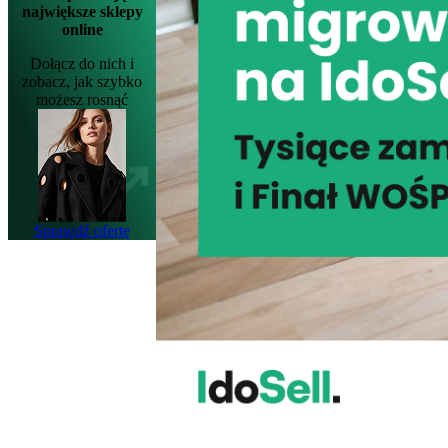
największe sklepy
online
Dołącz do nich i
zobacz, jak szybko
możesz rosnąć
Sprawdź ofertę