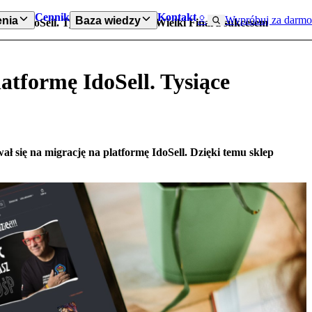
Cennik
Kontakt
Wypróbuj za darmo
nia
Baza wiedzy
ormę IdoSell. Tysiące zamówień i Wielki Finał z sukcesem
atformę IdoSell. Tysiące
ł się na migrację na platformę IdoSell. Dzięki temu sklep