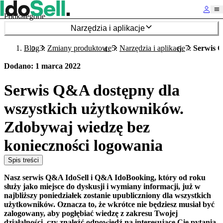
Podkategorie
Narzędzia i aplikacje
Blog
Zmiany produktowe
Narzędzia i aplikacje
Serwis Q
Dodano
:
1 marca 2022
Serwis Q&A dostępny dla
wszystkich użytkowników.
Zdobywaj wiedzę bez
konieczności logowania
Spis treści
Nasz serwis Q&A IdoSell i Q&A IdoBooking, który od roku
służy jako miejsce do dyskusji i wymiany informacji, już w
najbliższy poniedziałek zostanie upubliczniony dla wszystkich
użytkowników. Oznacza to, że wkrótce nie będziesz musiał być
zalogowany, aby pogłębiać wiedzę z zakresu Twojej
działalności, czy znaleźć odpowiedź na interesujące Cię pytania.