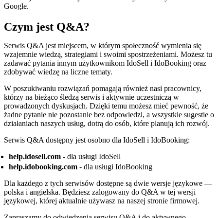
Google.
Czym jest Q&A?
Serwis Q&A jest miejscem, w którym społeczność wymienia się
wzajemnie wiedzą, strategiami i swoimi spostrzeżeniami. Możesz tu
zadawać pytania innym użytkownikom IdoSell i IdoBooking oraz
zdobywać wiedzę na liczne tematy.
W poszukiwaniu rozwiązań pomagają również nasi pracownicy,
którzy na bieżąco śledzą serwis i aktywnie uczestniczą w
prowadzonych dyskusjach. Dzięki temu możesz mieć pewność, że
żadne pytanie nie pozostanie bez odpowiedzi, a wszystkie sugestie o
działaniach naszych usług, dotrą do osób, które planują ich rozwój.
Serwis Q&A dostępny jest osobno dla IdoSell i IdoBooking:
help.idosell.com
- dla usługi IdoSell
help.idobooking.com
- dla usługi IdoBooking
Dla każdego z tych serwisów dostępne są dwie wersje językowe —
polska i angielska. Będziesz zalogowany do Q&A w tej wersji
językowej, której aktualnie używasz na naszej stronie firmowej.
Zapraszamy do odwiedzenia serwisu Q&A i do aktywnego