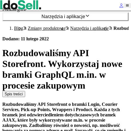
Podkategorie
Narzędzia i aplikacje
Blog
Zmiany produktowe
Narzędzia i aplikacje
Rozbudo
Dodano
:
11 lutego 2022
Rozbudowaliśmy API
Storefront. Wykorzystaj nowe
bramki GraphQL m.in. w
procesie zakupowym
Spis treści
Rozbudowaliśmy API Storefront o bramki Login, Courier
Services, Pick-up Points, Wrappers i Product. Każda z tych
bramek jest odzwierciedleniem dotychczasowych bramek
AJAX, które były wykorzystywane m.in. w procesie
zakupowym. Zadbaliśmy również o nowości, np. możliwość
logowania za pomocą adresu e-mail. Sprawdź, co się zmieniło i