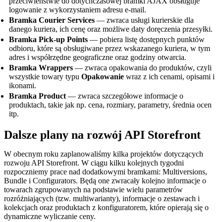
przeciwieństwie do dotychczasowej bramki AJAX obsługuje
logowanie z wykorzystaniem adresu e-mail.
Bramka Courier Services
— zwraca usługi kurierskie dla
danego kuriera, ich cenę oraz możliwe daty doręczenia przesyłki.
Bramka Pick-up Points
— pobiera listę dostępnych punktów
odbioru, które są obsługiwane przez wskazanego kuriera, w tym
adres i współrzędne geograficzne oraz godziny otwarcia.
Bramka Wrappers
— zwraca opakowania do produktów, czyli
wszystkie towary typu
Opakowanie
wraz z ich cenami, opisami i
ikonami.
Bramka Product
— zwraca szczegółowe informacje o
produktach, takie jak np. cena, rozmiary, parametry, średnia ocen
itp.
Dalsze plany na rozwój API Storefront
W obecnym roku zaplanowaliśmy kilka projektów dotyczących
rozwoju API Storefront. W ciągu kilku kolejnych tygodni
rozpoczniemy prace nad dodatkowymi bramkami: Multiversions,
Bundle i Configurators. Będą one zwracały kolejno informacje o
towarach zgrupowanych na podstawie wielu parametrów
rozróżniających (tzw. multiwarianty), informacje o zestawach i
kolekcjach oraz produktach z konfiguratorem, które opierają się o
dynamiczne wyliczanie ceny.