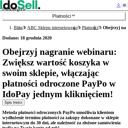
Podkategorie
Płatności
Blog
ABC Sklepu internetowego
Płatności
Obejrzyj nag
Dodano
:
18 grudnia 2020
Obejrzyj nagranie webinaru:
Zwiększ wartość koszyka w
swoim sklepie, włączając
płatności odroczone PayPo w
IdoPay jednym kliknięciem!
Spis treści
Metoda płatności odroczonych PayPo umożliwia klientom
wydłużenie terminu płatności za zakupy dokonane w sklepie
internetowym do 30 dni, ale należność za złożone zamówienia
trafia na Twoje konto od ręki.