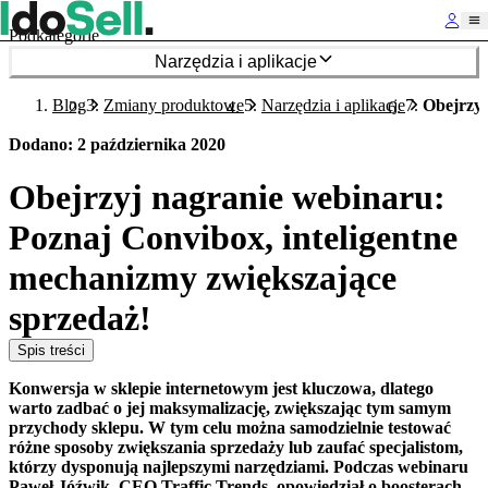
Podkategorie
Narzędzia i aplikacje
Blog
Zmiany produktowe
Narzędzia i aplikacje
Obejrzyj
Dodano
:
2 października 2020
Obejrzyj nagranie webinaru:
Poznaj Convibox, inteligentne
mechanizmy zwiększające
sprzedaż!
Spis treści
Konwersja w sklepie internetowym jest kluczowa, dlatego
warto zadbać o jej maksymalizację, zwiększając tym samym
przychody sklepu. W tym celu można samodzielnie testować
różne sposoby zwiększania sprzedaży lub zaufać specjalistom,
którzy dysponują najlepszymi narzędziami. Podczas webinaru
Paweł Jóźwik, CEO Traffic Trends, opowiedział o boosterach