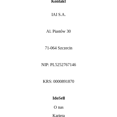
Kontakt
IAI S.A.
Al. Piastów 30
71-064 Szczecin
NIP: PL5252767146
KRS: 0000891870
IdoSell
O nas
Kariera