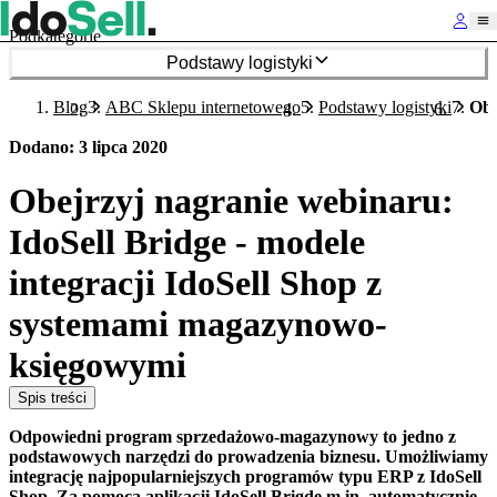
Podkategorie
Podstawy logistyki
Blog
ABC Sklepu internetowego
Podstawy logistyki
Obe
Dodano
:
3 lipca 2020
Obejrzyj nagranie webinaru:
IdoSell Bridge - modele
integracji IdoSell Shop z
systemami magazynowo-
księgowymi
Spis treści
Odpowiedni program sprzedażowo-magazynowy to jedno z
podstawowych narzędzi do prowadzenia biznesu. Umożliwiamy
integrację najpopularniejszych programów typu ERP z IdoSell
Shop. Za pomocą aplikacji IdoSell Brigde m.in. automatycznie