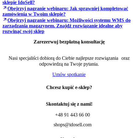
sklepie IdoSell?
Obejrzyj nagranie webinaru: Jak sprawniej kompletować
zamówienia w Twoim sklepie?
Obejrzyj nagranie webinaru: Możliwości systemu WMS do
zarządzania magazynem. Znajdź rozwiązanie idealne aby
rozwinąć swój sklep
Zarezerwuj bezpłatną konsultację
Nasi specjaliści dobiorą do Ciebie najlepsze rozwiązania oraz
odpowiedzą na Twoje pytania.
Umów spotkanie
Chcesz kupić e-sklep?
Skontaktuj się z nami!
+48 91 443 66 00
shops@idosell.com