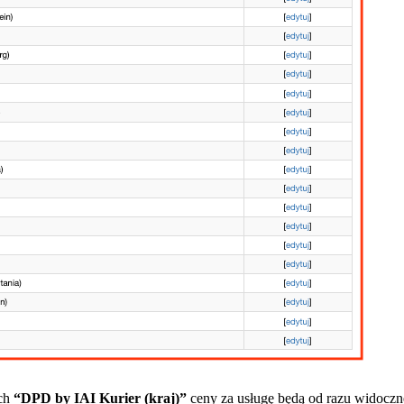
ach
“DPD by IAI Kurier (kraj)”
ceny za usługę będą od razu widoczne