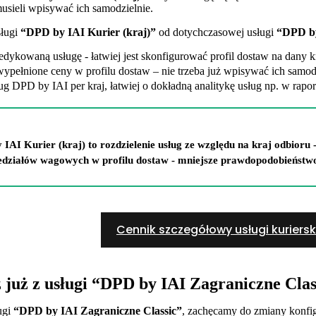
usieli wpisywać ich samodzielnie.
sługi
“DPD by IAI Kurier (kraj)”
od dotychczasowej usługi
“DPD by
dykowaną usługę - łatwiej jest skonfigurować profil dostaw na dany kr
ypełnione ceny w profilu dostaw – nie trzeba już wpisywać ich samodz
ług DPD by IAI per kraj, łatwiej o dokładną analitykę usług np. w rapo
IAI Kurier (kraj) to rozdzielenie usług ze względu na kraj odbioru 
edziałów wagowych w profilu dostaw - mniejsze prawdopodobieństw
Cennik szczegółowy usługi kurierski
z już z usługi “DPD by IAI Zagraniczne Clas
ługi
“DPD by IAI Zagraniczne Classic”
, zachęcamy do zmiany konfig