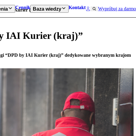
Cennik
Kontakt
Wypróbuj za darmo
nia
Baza wiedzy
y IAI Kurier (kraj)”
 IAI Kurier (kraj)”
ugi “DPD by IAI Kurier (kraj)” dedykowane wybranym krajom