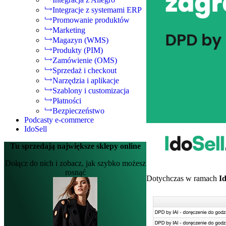
Integracje z systemami ERP
Promowanie produktów
Marketing
Magazyn (WMS)
Produkty (PIM)
Zamówienie (OMS)
Sprzedaż i checkout
Narzędzia i aplikacje
Szablony i customizacja
Płatności
Bezpieczeństwo
Podcasty e-commerce
IdoSell
Tu sprzedają największe sklepy online
Dołącz do nich i zobacz, jak szybko możesz
rosnąć
Dotychczas w ramach
I