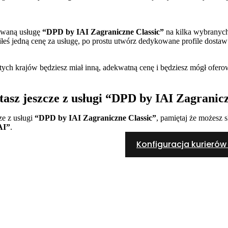
rowaną usługę
“DPD by IAI Zagraniczne Classic”
na kilka wybranych 
liłeś jedną cenę za usługę, po prostu utwórz dedykowane profile dostaw
tych krajów będziesz miał inną, adekwatną cenę i będziesz mógł ofero
stasz jeszcze z usługi “DPD by IAI Zagranic
cze z usługi
“DPD by IAI Zagraniczne Classic”
, pamiętaj że możesz
AI”
.
Konfiguracja kurierów