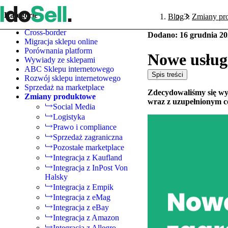
Kategorie
Blog
Zmiany pr
Cross-border
Dodano
:
16 grudnia 2
Migracja sklepu online
Porównania platform
Nowe usług
Wywiady ze sklepami
ABC Sklepu internetowego
Spis treści
Rozwój sklepu internetowego
Sprzedaż na marketplace
Zdecydowaliśmy się w
Zmiany produktowe
wraz z uzupełnionym c
Social Media
Logistyka
Prawo i compliance
Sprzedaż zagraniczna
Pozostałe marketplace
Integracja z Kaufland
Integracja z InPost Von
Halsky
Integracja z Empik
Integracja z eMag
Integracja z eBay
Integracja z Amazon
Integracja z Allegro