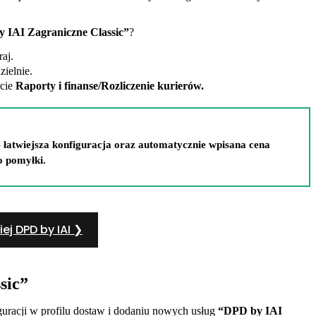
 IAI Zagraniczne Classic”
?
aj.
ielnie.
rcie
Raporty i finanse/Rozliczenie kurierów.
- łatwiejsza konfiguracja oraz automatycznie wpisana cena
o pomyłki.
ej DPD by IAI ❯
sic”
uracji w profilu dostaw i dodaniu nowych usług
“DPD by IAI