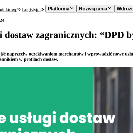
Platforma
Rozwiązania
Wdroże
oduktowe
Logistyka
Nowe usługi dostaw zagranicznych: “DPD b
024
i dostaw zagranicznych: “DPD by
yjść naprzeciw oczekiwaniom merchantów i wprowadzić nowe usł
ennikiem w profilach dostaw.