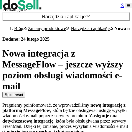
Podkategorie
Narzędzia i aplikacje
Blog
Zmiany produktowe
Narzędzia i aplikacje
Nowa int
Dodano
:
24 lutego 2025
Nowa integracja z
MessageFlow – jeszcze wyższy
poziom obsługi wiadomości e-
mail
Spis treści
Pragniemy poinformować, że wprowadziliśmy
nową integrację z
platformą MessageFlow
, która będzie obsługiwać usługę wysyłki
wiadomości e-mail poprzez serwery premium.
Zastępuje ona
dotychczasową integrację
, która była obsługiwana przez serwery
FreshMail. Dzięki tej zmianie, proces wysyłania wiadomości e-mail
stanie się jeszcze prostszy i skuteczniejszy
.