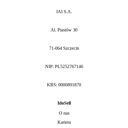
IAI S.A.
Al. Piastów 30
71-064 Szczecin
NIP: PL5252767146
KRS: 0000891870
IdoSell
O nas
Kariera