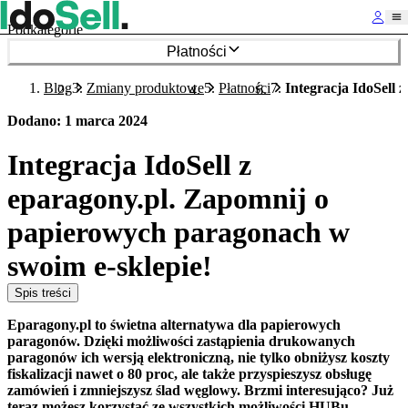
Podkategorie
Płatności
Blog
Zmiany produktowe
Płatności
Integracja IdoSell 
Dodano
:
1 marca 2024
Integracja IdoSell z
eparagony.pl. Zapomnij o
papierowych paragonach w
swoim e-sklepie!
Spis treści
Eparagony.pl to świetna alternatywa dla papierowych
paragonów. Dzięki możliwości zastąpienia drukowanych
paragonów ich wersją elektroniczną, nie tylko obniżysz koszty
fiskalizacji nawet o 80 proc, ale także przyspieszysz obsługę
zamówień i zmniejszysz ślad węglowy. Brzmi interesująco? Już
teraz możesz korzystać ze wszystkich możliwości HUBu