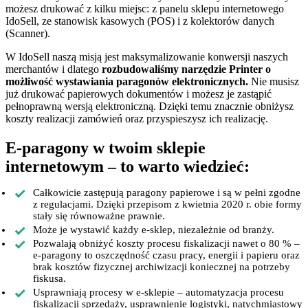
możesz drukować z kilku miejsc: z panelu sklepu internetowego
IdoSell, ze stanowisk kasowych (POS) i z kolektorów danych
(Scanner).
W IdoSell naszą misją jest maksymalizowanie konwersji naszych
merchantów i dlatego
rozbudowaliśmy narzędzie Printer o
możliwość wystawiania paragonów elektronicznych.
Nie musisz
już drukować papierowych dokumentów i możesz je zastąpić
pełnoprawną wersją elektroniczną. Dzięki temu znacznie obniżysz
koszty realizacji zamówień oraz przyspieszysz ich realizację.
E-paragony w twoim sklepie
internetowym – to warto wiedzieć:
Całkowicie zastępują paragony papierowe i są w pełni zgodne
z regulacjami. Dzięki przepisom z kwietnia 2020 r. obie formy
stały się równoważne prawnie.
Może je wystawić każdy e-sklep, niezależnie od branży.
Pozwalają obniżyć koszty procesu fiskalizacji nawet o 80 % –
e-paragony to oszczędność czasu pracy, energii i papieru oraz
brak kosztów fizycznej archiwizacji koniecznej na potrzeby
fiskusa.
Usprawniają procesy w e-sklepie – automatyzacja procesu
fiskalizacji sprzedaży, usprawnienie logistyki, natychmiastowy