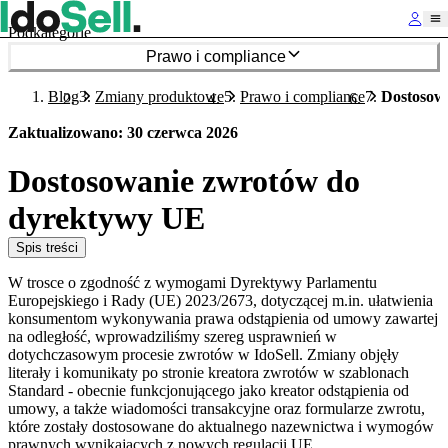
Podkategorie
Prawo i compliance
Blog
Zmiany produktowe
Prawo i compliance
Dostosow
Zaktualizowano
:
30 czerwca 2026
Dostosowanie zwrotów do
dyrektywy UE
Spis treści
W trosce o zgodność z wymogami Dyrektywy Parlamentu
Europejskiego i Rady (UE) 2023/2673, dotyczącej m.in. ułatwienia
konsumentom wykonywania prawa odstąpienia od umowy zawartej
na odległość, wprowadziliśmy szereg usprawnień w
dotychczasowym procesie zwrotów w IdoSell. Zmiany objęły
literały i komunikaty po stronie kreatora zwrotów w szablonach
Standard - obecnie funkcjonującego jako kreator odstąpienia od
umowy, a także wiadomości transakcyjne oraz formularze zwrotu,
które zostały dostosowane do aktualnego nazewnictwa i wymogów
prawnych wynikających z nowych regulacji UE.