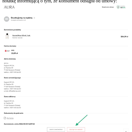
notatkę informującą o tym, że konsument odstąpił od umowy: