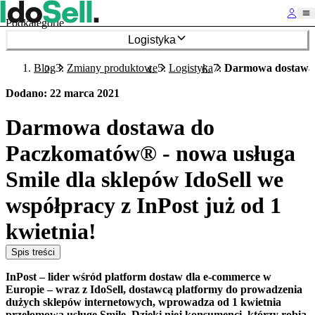
Podkategorie
Logistyka
Blog
Zmiany produktowe
Logistyka
Darmowa dostawa d
Dodano
:
22 marca 2021
Darmowa dostawa do
Paczkomatów® - nowa usługa
Smile dla sklepów IdoSell we
współpracy z InPost już od 1
kwietnia!
Spis treści
InPost – lider wśród platform dostaw dla e-commerce w
Europie – wraz z IdoSell, dostawcą platformy do prowadzenia
dużych sklepów internetowych, wprowadza od 1 kwietnia
przełomową usługę Smile. Dzięki niej konsumenci, którzy robią