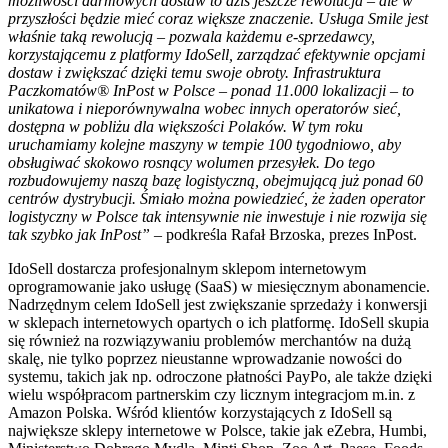
możliwości darmowych dostaw to dziś jeszcze rewolucja – ale w
przyszłości będzie mieć coraz większe znaczenie. Usługa Smile jest
właśnie taką rewolucją – pozwala każdemu e-sprzedawcy,
korzystającemu z platformy IdoSell, zarządzać efektywnie opcjami
dostaw i zwiększać dzięki temu swoje obroty. Infrastruktura
Paczkomatów® InPost w Polsce – ponad 11.000 lokalizacji – to
unikatowa i nieporównywalna wobec innych operatorów sieć,
dostępna w pobliżu dla większości Polaków. W tym roku
uruchamiamy kolejne maszyny w tempie 100 tygodniowo, aby
obsługiwać skokowo rosnący wolumen przesyłek. Do tego
rozbudowujemy naszą bazę logistyczną, obejmującą już ponad 60
centrów dystrybucji. Śmiało można powiedzieć, że żaden operator
logistyczny w Polsce tak intensywnie nie inwestuje i nie rozwija się
tak szybko jak InPost”
– podkreśla Rafał Brzoska, prezes InPost.
IdoSell dostarcza profesjonalnym sklepom internetowym
oprogramowanie jako usługę (SaaS) w miesięcznym abonamencie.
Nadrzędnym celem IdoSell jest zwiększanie sprzedaży i konwersji
w sklepach internetowych opartych o ich platformę. IdoSell skupia
się również na rozwiązywaniu problemów merchantów na dużą
skalę, nie tylko poprzez nieustanne wprowadzanie nowości do
systemu, takich jak np. odroczone płatności PayPo, ale także dzięki
wielu współpracom partnerskim czy licznym integracjom m.in. z
Amazon Polska. Wśród klientów korzystających z IdoSell są
największe sklepy internetowe w Polsce, takie jak eZebra, Humbi,