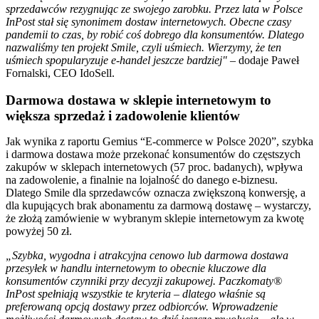
sprzedawców rezygnując ze swojego zarobku. Przez lata w Polsce
InPost stał się synonimem dostaw internetowych. Obecne czasy
pandemii to czas, by robić coś dobrego dla konsumentów. Dlatego
nazwaliśmy ten projekt Smile, czyli uśmiech. Wierzymy, że ten
uśmiech spopularyzuje e-handel jeszcze bardziej"
– dodaje Paweł
Fornalski, CEO IdoSell.
Darmowa dostawa w sklepie internetowym to
większa sprzedaż i zadowolenie klientów
Jak wynika z raportu Gemius “E-commerce w Polsce 2020”, szybka
i darmowa dostawa może przekonać konsumentów do częstszych
zakupów w sklepach internetowych (57 proc. badanych), wpływa
na zadowolenie, a finalnie na lojalność do danego e-biznesu.
Dlatego Smile dla sprzedawców oznacza zwiększoną konwersję, a
dla kupujących brak abonamentu za darmową dostawę – wystarczy,
że złożą zamówienie w wybranym sklepie internetowym za kwotę
powyżej 50 zł.
„Szybka, wygodna i atrakcyjna cenowo lub darmowa dostawa
przesyłek w handlu internetowym to obecnie kluczowe dla
konsumentów czynniki przy decyzji zakupowej. Paczkomaty®
InPost spełniają wszystkie te kryteria – dlatego właśnie są
preferowaną opcją dostawy przez odbiorców. Wprowadzenie