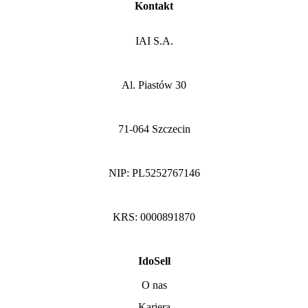
Kontakt
IAI S.A.
Al. Piastów 30
71-064 Szczecin
NIP: PL5252767146
KRS: 0000891870
IdoSell
O nas
Kariera