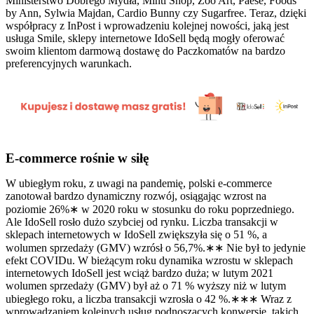
Ministerstwo Dobrego Mydła, Minti Shop, Zoo Art, Paese, Foods
by Ann, Sylwia Majdan, Cardio Bunny czy Sugarfree. Teraz, dzięki
współpracy z InPost i wprowadzeniu kolejnej nowości, jaką jest
usługa Smile, sklepy internetowe IdoSell będą mogły oferować
swoim klientom darmową dostawę do Paczkomatów na bardzo
preferencyjnych warunkach.
E-commerce rośnie w siłę
W ubiegłym roku, z uwagi na pandemię, polski e-commerce
zanotował bardzo dynamiczny rozwój, osiągając wzrost na
poziomie 26%∗ w 2020 roku w stosunku do roku poprzedniego.
Ale IdoSell rosło dużo szybciej od rynku. Liczba transakcji w
sklepach internetowych w IdoSell zwiększyła się o 51 %, a
wolumen sprzedaży (GMV) wzrósł o 56,7%.∗∗ Nie był to jedynie
efekt COVIDu. W bieżącym roku dynamika wzrostu w sklepach
internetowych IdoSell jest wciąż bardzo duża; w lutym 2021
wolumen sprzedaży (GMV) był aż o 71 % wyższy niż w lutym
ubiegłego roku, a liczba transakcji wzrosła o 42 %.∗∗∗ Wraz z
wprowadzaniem kolejnych usług podnoszących konwersję, takich