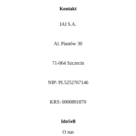
Kontakt
IAI S.A.
Al. Piastów 30
71-064 Szczecin
NIP: PL5252767146
KRS: 0000891870
IdoSell
O nas