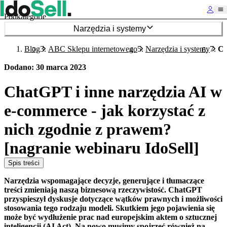
Podkategorie
Narzędzia i systemy
Blog
ABC Sklepu internetowego
Narzędzia i systemy
Ch
Dodano
:
30 marca 2023
ChatGPT i inne narzędzia AI w
e-commerce - jak korzystać z
nich zgodnie z prawem?
[nagranie webinaru IdoSell]
Spis treści
Narzędzia wspomagające decyzje, generujące i tłumaczące
treści zmieniają naszą biznesową rzeczywistość. ChatGPT
przyspieszył dyskusje dotyczące wątków prawnych i możliwości
stosowania tego rodzaju modeli. Skutkiem jego pojawienia się
może być wydłużenie prac nad europejskim aktem o sztucznej
inteligencji (AI Act). Na nowo musimy spojrzeć również na