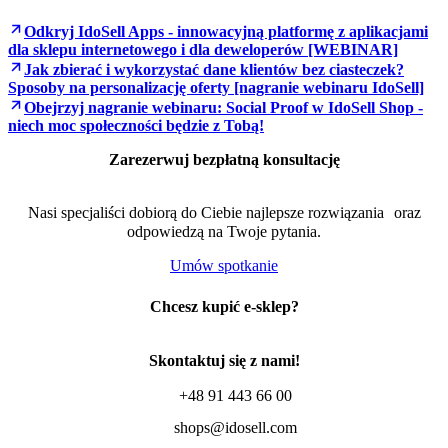
Odkryj IdoSell Apps - innowacyjną platformę z aplikacjami
dla sklepu internetowego i dla deweloperów [WEBINAR]
Jak zbierać i wykorzystać dane klientów bez ciasteczek?
Sposoby na personalizację oferty [nagranie webinaru IdoSell]
Obejrzyj nagranie webinaru: Social Proof w IdoSell Shop -
niech moc społeczności będzie z Tobą!
Zarezerwuj bezpłatną konsultację
Nasi specjaliści dobiorą do Ciebie najlepsze rozwiązania oraz
odpowiedzą na Twoje pytania.
Umów spotkanie
Chcesz kupić e-sklep?
Skontaktuj się z nami!
+48 91 443 66 00
shops@idosell.com