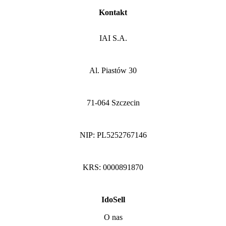
Kontakt
IAI S.A.
Al. Piastów 30
71-064 Szczecin
NIP: PL5252767146
KRS: 0000891870
IdoSell
O nas