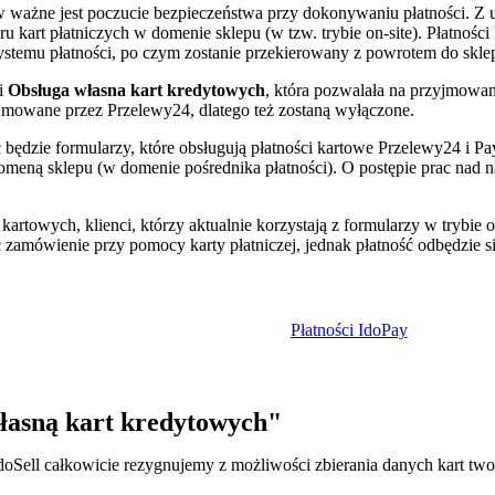
w ważne jest poczucie bezpieczeństwa przy dokonywaniu płatności. Z 
kart płatniczych w domenie sklepu (w tzw. trybie on-site). Płatności k
systemu płatności, po czym zostanie przekierowany z powrotem do skle
i
Obsługa własna kart kredytowych
, która pozwalała na przyjmowan
jmowane przez Przelewy24, dlatego też zostaną wyłączone.
będzie formularzy, które obsługują płatności kartowe Przelewy24 i Pa
a domeną sklepu (w domenie pośrednika płatności). O postępie prac nad
towych, klienci, którzy aktualnie korzystają z formularzy w trybie on-
ć zamówienie przy pomocy karty płatniczej, jednak płatność odbędzie s
Płatności IdoPay
asną kart kredytowych"
oSell całkowicie rezygnujemy z możliwości zbierania danych kart two