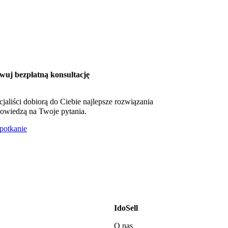
wuj bezpłatną konsultację
cjaliści dobiorą do Ciebie najlepsze rozwiązania
owiedzą na Twoje pytania.
otkanie
IdoSell
O nas