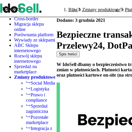
Kategorie
Blog
Zmiany produktowe
Pła
Cross-border
Dodano
:
3 grudnia 2021
Migracja sklepu
online
Bezpieczne transa
Porównania platform
Wywiady ze sklepami
Przelewy24, DotPa
ABC Sklepu
internetowego
Spis treści
Rozwój sklepu
internetowego
W IdoSell dbamy o bezpieczeństwo t
Sprzedaż na
zmian w płatnościach. Płatności kartam
marketplace
oraz płatności kartowe on-site (na st
Zmiany produktowe
Social Media
Logistyka
Prawo i
compliance
Sprzedaż
zagraniczna
Pozostałe
marketplace
Integracja z