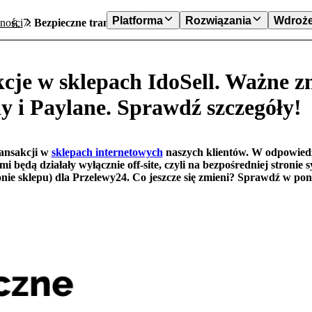
Platforma
Rozwiązania
Wdroże
tności
Bezpieczne transakcje w sklepach IdoSell. Ważne zmiany w
kcje w sklepach IdoSell. Ważne z
y i Paylane. Sprawdź szczegóły!
ransakcji w
sklepach internetowych
naszych klientów. W odpowiedz
i będą działały wyłącznie off-site, czyli na bezpośredniej stronie
ronie sklepu) dla Przelewy24. Co jeszcze się zmieni? Sprawdź w po