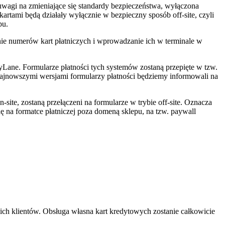
uwagi na zmieniające się standardy bezpieczeństwa, wyłączona
artami będą działały wyłącznie w bezpieczny sposób off-site, czyli
pu.
ie numerów kart płatniczych i wprowadzanie ich w terminale w
yLane. Formularze płatności tych systemów zostaną przepięte w tzw.
 najnowszymi wersjami formularzy płatności będziemy informowali na
site, zostaną przełączeni na formularze w trybie off-site. Oznacza
ię na formatce płatniczej poza domeną sklepu, na tzw. paywall
ich klientów. Obsługa własna kart kredytowych zostanie całkowicie