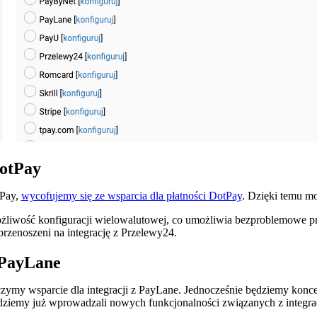
otPay
Pay,
wycofujemy się ze wsparcia dla płatności DotPay
. Dzięki temu mo
żliwość konfiguracji wielowalutowej, co umożliwia bezproblemowe prze
rzenoszeni na integrację z Przelewy24.
 PayLane
zymy wsparcie dla integracji z PayLane. Jednocześnie będziemy koncen
ędziemy już wprowadzali nowych funkcjonalności związanych z integrac