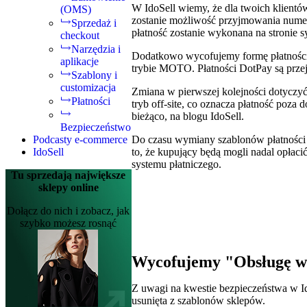
W IdoSell wiemy, że dla twoich klientó
(OMS)
zostanie możliwość przyjmowania numeru 
Sprzedaż i
płatność zostanie wykonana na stronie 
checkout
Narzędzia i
Dodatkowo wycofujemy formę płatnośc
aplikacje
trybie MOTO. Płatności DotPay są prze
Szablony i
customizacja
Zmiana w pierwszej kolejności dotyczyć 
Płatności
tryb off-site, co oznacza płatność poz
bieżąco, na blogu IdoSell.
Bezpieczeństwo
Podcasty e-commerce
Do czasu wymiany szablonów płatności kar
IdoSell
to, że kupujący będą mogli nadal opłaci
systemu płatniczego.
Tu sprzedają największe
sklepy online
Dołącz do nich i zobacz, jak
szybko możesz rosnąć
Wycofujemy "Obsługę wł
Z uwagi na kwestie bezpieczeństwa w Id
usunięta z szablonów sklepów.