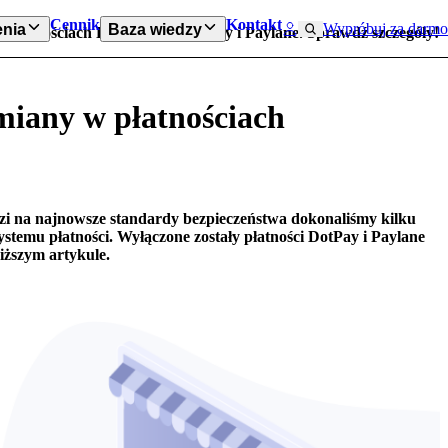
Cennik
Kontakt
Wypróbuj za darmo
nia
Baza wiedzy
 płatnościach Przelewy24, DotPay i Paylane. Sprawdź szczegóły!
miany w płatnościach
i na najnowsze standardy bezpieczeństwa dokonaliśmy kilku
 systemu płatności. Wyłączone zostały płatności DotPay i Paylane
niższym artykule.