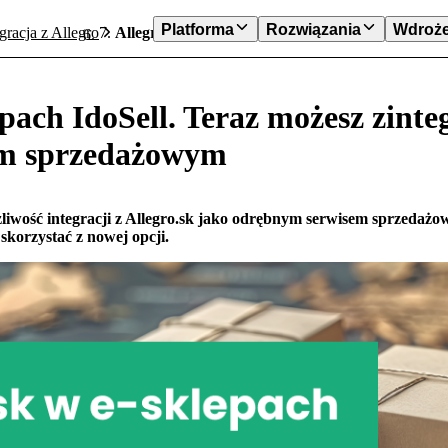
Platforma
Rozwiązania
Wdroże
gracja z Allegro
Allegro.sk w e-sklepach IdoSell. Teraz możesz z
epach IdoSell. Teraz możesz zinteg
em sprzedażowym
iwość integracji z Allegro.sk jako odrębnym serwisem sprzedażow
skorzystać z nowej opcji.