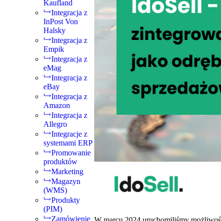
Kaufland
Integracja z
InPost Von
Halsky
Integracja z
Empik
Integracja z
eMag
Integracja z
eBay
Integracja z
Amazon
Integracja z
Allegro
Integracje z
systemami ERP
Promowanie
produktów
Marketing
Magazyn
(WMS)
Produkty
(PIM)
Zamówienie
W marcu 2024 uruchomiliśmy możliwość 