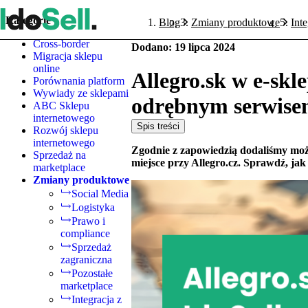
Kategorie
Blog
Zmiany produktowe
Inte
Cross-border
Dodano
:
19 lipca 2024
Migracja sklepu
online
Allegro.sk w e-skl
Porównania platform
Wywiady ze sklepami
odrębnym serwis
ABC Sklepu
internetowego
Spis treści
Rozwój sklepu
internetowego
Zgodnie z zapowiedzią dodaliśmy możl
Sprzedaż na
miejsce przy Allegro.cz. Sprawdź, jak 
marketplace
Zmiany produktowe
Social Media
Logistyka
Prawo i
compliance
Sprzedaż
zagraniczna
Pozostałe
marketplace
Integracja z