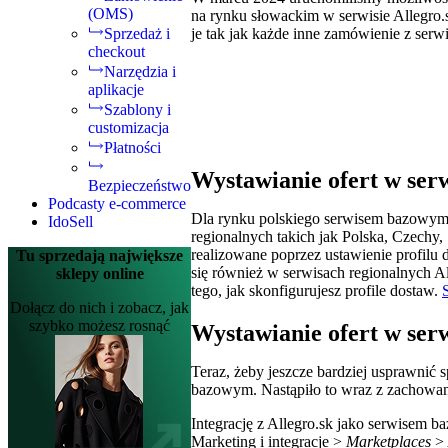
(OMS)
na rynku słowackim w serwisie Allegro.s
je tak jak każde inne zamówienie z ser
Sprzedaż i
checkout
Narzędzia i
aplikacje
Szablony i
customizacja
Płatności
Wystawianie ofert w ser
Bezpieczeństwo
Podcasty e-commerce
Dla rynku polskiego serwisem bazowym j
IdoSell
regionalnych takich jak Polska, Czechy,
realizowane poprzez ustawienie profilu 
Tu sprzedają największe
się również w serwisach regionalnych Al
sklepy online
tego, jak skonfigurujesz profile dostaw.
Dołącz do nich i zobacz, jak
szybko możesz rosnąć
Wystawianie ofert w ser
Teraz, żeby jeszcze bardziej usprawnić
bazowym. Nastąpiło to wraz z zachowanie
Integrację z Allegro.sk jako serwisem 
Marketing i integracje >
Marketplaces
>