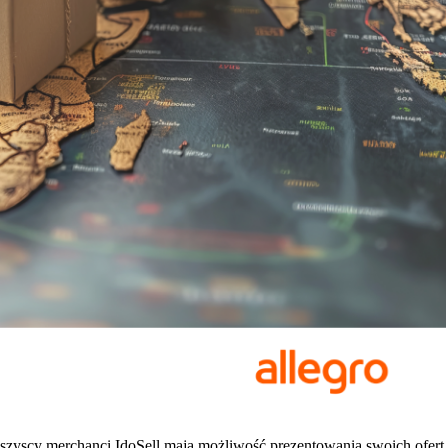
szyscy merchanci IdoSell mają możliwość prezentowania swoich ofert