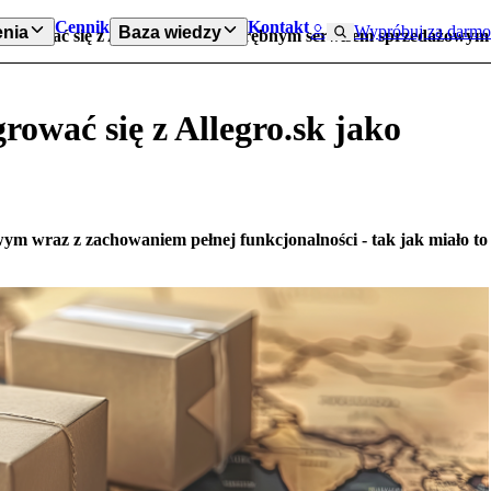
Cennik
Kontakt
Wypróbuj za darmo
nia
Baza wiedzy
integrować się z Allegro.sk jako odrębnym serwisem sprzedażowym
rować się z Allegro.sk jako
ym wraz z zachowaniem pełnej funkcjonalności - tak jak miało to