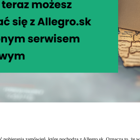
pobierania zamówień, które pochodzą z Allegro.sk. Oznacza to, że w