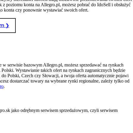
 z poziomu konta na Allegro.pl, możesz pobrać do IdoSell i obsłużyć
go konta czy ponownie wystawiać swoich ofert.
im ❯
one w serwisie bazowym Allegro.pl, możesz sprzedawać na rynkach
z Polski. Wystawianie takich ofert na rynkach zagranicznych będzie
 do Polski, Czech czy Słowacji, a twoja oferta automatycznie pojawi
cesz dostarczać towary na wybrane rynki regionalne, zależy tylko od
ro
.
legro.sk jako odrębnym serwisem sprzedażowym, czyli serwisem