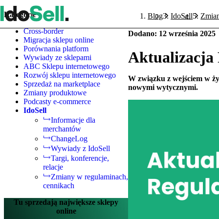
Kategorie
Blog
IdoSell
Zmian
Cross-border
Dodano
:
12 września 2025
Migracja sklepu online
Porównania platform
Aktualizacja
Wywiady ze sklepami
ABC Sklepu internetowego
Rozwój sklepu internetowego
W związku z wejściem w życ
Sprzedaż na marketplace
nowymi wytycznymi.
Zmiany produktowe
Podcasty e-commerce
IdoSell
Informacje dla
merchantów
ChangeLog
Wywiady z IdoSell
Targi, konferencje,
relacje
Zmiany w regulaminach,
cennikach
Tu sprzedają największe sklepy
online