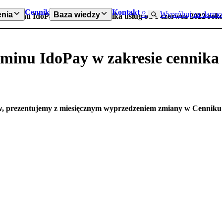
Cennik
Kontakt
Wypróbuj za darmo
nia
Baza wiedzy
egulaminu IdoPay w zakresie cennika usług od 1 czerwca 2022 rok
aminu IdoPay w zakresie cennika
 prezentujemy z miesięcznym wyprzedzeniem zmiany w Cenniku