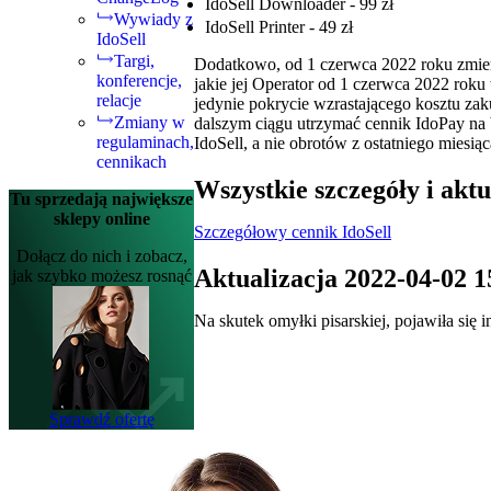
IdoSell Downloader - 99 zł
Wywiady z
IdoSell Printer - 49 zł
IdoSell
Targi,
Dodatkowo, od 1 czerwca 2022 roku zmien
konferencje,
jakie jej Operator od 1 czerwca 2022 rok
relacje
jedynie pokrycie wzrastającego kosztu zak
Zmiany w
dalszym ciągu utrzymać cennik IdoPay n
regulaminach,
IdoSell, a nie obrotów z ostatniego miesiąc
cennikach
Wszystkie szczegóły i akt
Tu sprzedają największe
sklepy online
Szczegółowy cennik IdoSell
Dołącz do nich i zobacz,
Aktualizacja 2022-04-02 1
jak szybko możesz rosnąć
Na skutek omyłki pisarskiej, pojawiła się
Sprawdź ofertę