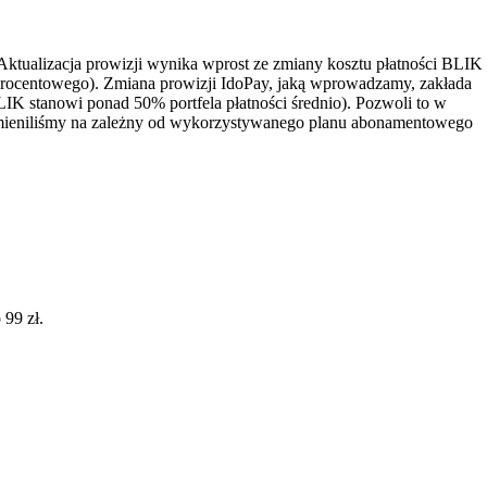
ktualizacja prowizji wynika wprost ze zmiany kosztu płatności BLIK
u procentowego). Zmiana prowizji IdoPay, jaką wprowadzamy, zakłada
LIK stanowi ponad 50% portfela płatności średnio). Pozwoli to w
zmieniliśmy na zależny od wykorzystywanego planu abonamentowego
 99 zł.