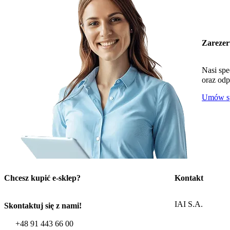
Zarezer
Nasi spe
oraz odp
Umów sp
Chcesz kupić e-sklep?
Kontakt
IAI S.A.
Skontaktuj się z nami!
+48 91 443 66 00