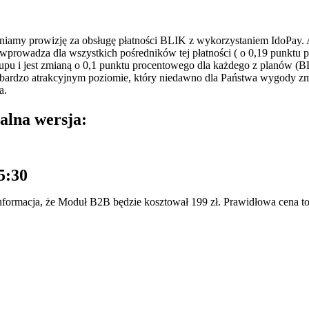
iamy prowizję za obsługę płatności BLIK z wykorzystaniem IdoPay. A
u wprowadza dla wszystkich pośredników tej płatności ( o 0,19 punkt
upu i jest zmianą o 0,1 punktu procentowego dla każdego z planów (B
a bardzo atrakcyjnym poziomie, który niedawno dla Państwa wygody 
a.
ualna wersja:
5:30
 informacja, że Moduł B2B będzie kosztował 199 zł. Prawidłowa cena to