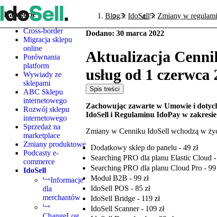
Kategorie
Blog
IdoSell
Zmiany w regulami
Cross-border
Dodano
:
30 marca 2022
Migracja sklepu
online
Aktualizacja Cenni
Porównania
platform
usług od 1 czerwca
Wywiady ze
sklepami
Spis treści
ABC Sklepu
internetowego
Zachowując zawarte w Umowie i dotyc
Rozwój sklepu
IdoSell i Regulaminu IdoPay w zakresie
internetowego
Sprzedaż na
Zmiany w Cenniku IdoSell wchodzą w życie
marketplace
Zmiany produktowe
Dodatkowy sklep do panelu - 49 zł
Podcasty e-
Searching PRO dla planu Elastic Cloud -
commerce
Searching PRO dla planu Cloud Pro - 99 
IdoSell
Moduł B2B - 99 zł
Informacje
IdoSell POS - 85 zł
dla
merchantów
IdoSell Bridge - 119 zł
IdoSell Scanner - 109 zł
ChangeLog