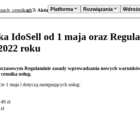
Platforma
Rozwiązania
Wdroże
nach, cennikach
Aktualizacja Cennika IdoSell od 1 maja oraz R
ka IdoSell od 1 maja oraz Regul
 2022 roku
hczasowym Regulaminie zasady wprowadzania nowych warunków,
 cennika usług.
 1 maja i dotyczą następujących usług:
 49 zł
zł