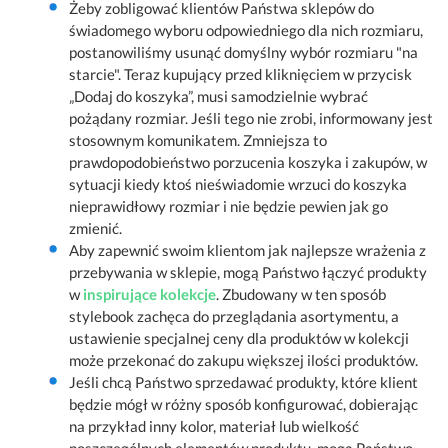
Żeby zobligować klientów Państwa sklepów do
świadomego wyboru odpowiedniego dla nich rozmiaru,
postanowiliśmy usunąć domyślny wybór rozmiaru "na
starcie". Teraz kupujący przed kliknięciem w przycisk
„Dodaj do koszyka”, musi samodzielnie wybrać
pożądany rozmiar. Jeśli tego nie zrobi, informowany jest
stosownym komunikatem. Zmniejsza to
prawdopodobieństwo porzucenia koszyka i zakupów, w
sytuacji kiedy ktoś nieświadomie wrzuci do koszyka
nieprawidłowy rozmiar i nie będzie pewien jak go
zmienić.
Aby zapewnić swoim klientom jak najlepsze wrażenia z
przebywania w sklepie, mogą Państwo łączyć produkty
w
inspirujące kolekcje
. Zbudowany w ten sposób
stylebook zachęca do przeglądania asortymentu, a
ustawienie specjalnej ceny dla produktów w kolekcji
może przekonać do zakupu większej ilości produktów.
Jeśli chcą Państwo sprzedawać produkty, które klient
będzie mógł w różny sposób konfigurować, dobierając
na przykład inny kolor, materiał lub wielkość
poszczególnych elementów produktu, mogą Państwo