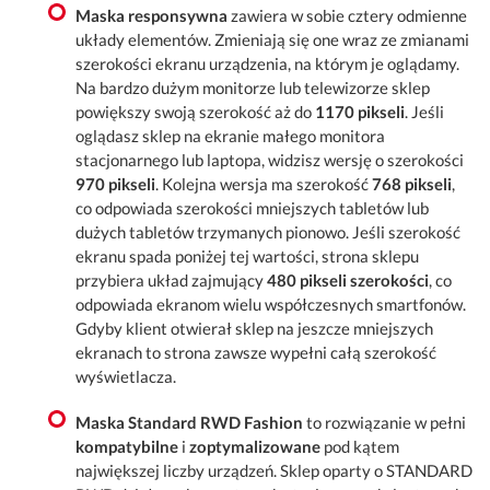
Maska responsywna
zawiera w sobie cztery odmienne
układy elementów. Zmieniają się one wraz ze zmianami
szerokości ekranu urządzenia, na którym je oglądamy.
Na bardzo dużym monitorze lub telewizorze sklep
powiększy swoją szerokość aż do
1170 pikseli
. Jeśli
oglądasz sklep na ekranie małego monitora
stacjonarnego lub laptopa, widzisz wersję o szerokości
970 pikseli
. Kolejna wersja ma szerokość
768 pikseli
,
co odpowiada szerokości mniejszych tabletów lub
dużych tabletów trzymanych pionowo. Jeśli szerokość
ekranu spada poniżej tej wartości, strona sklepu
przybiera układ zajmujący
480 pikseli szerokości
, co
odpowiada ekranom wielu współczesnych smartfonów.
Gdyby klient otwierał sklep na jeszcze mniejszych
ekranach to strona zawsze wypełni całą szerokość
wyświetlacza.
Maska Standard RWD Fashion
to rozwiązanie w pełni
kompatybilne
i
zoptymalizowane
pod kątem
największej liczby urządzeń. Sklep oparty o STANDARD