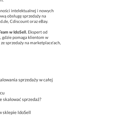
ości intelektualnej i nowych
sową obsługę sprzedaży na
d.de, Cdiscount oraz eBay.
Team w IdoSell.
Ekspert od
t, gdzie pomaga klientom w
 ze sprzedaży na marketplace'ach,
kalowania sprzedaży w całej
scu
e skalować sprzedaż?
 sklepie IdoSell