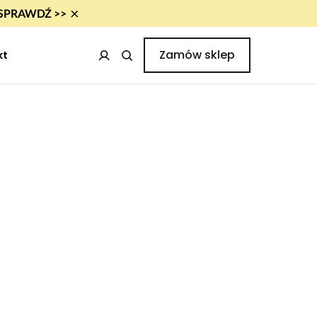
×
i! SPRAWDŹ >>
Zamów sklep
kt