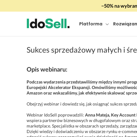
−50% na wybrany
Platforma
Rozwiązan
Sukces sprzedażowy małych i śr
Opis webinaru:
Podczas wydarzenia przedstawiliśmy między innymi pro
Europejski Akcelerator Ekspansji. Omówiliśmy możliwości 
Amazon oraz wskazaliśmy, jak efektywnie skalować sprze
Obejrzyj webinar i dowiedz się, jak osiągnąć sukces sprz
Webinar IdoSell poprowadzili:
Anna Mateja, Key Account
wspiera partnerów biznesowych w długofalowym oraz str
marketplace. Specjalistka w obszarach sprzedaży, zarządza
Dzięki wiedzy i doświadczeniu w obszarze rynku e-com
odnosić sukcesy oraz rozwijać swoją działalność na Amazo