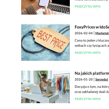
PRZECZYTAJ WPIS
FoxyPrices w IdoSe
2026-02-04
Marketpl
Cena to jeden z kluczo
setkach czy tysiącach a
PRZECZYTAJ WPIS
Na jakich platfor
2026-01-20
Sprzedaż
Decyzja o tym, na któr
oraz zakładanej skali d
PRZECZYTAJ WPIS