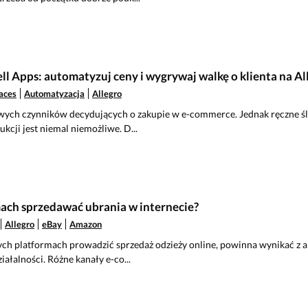
ll Apps: automatyzuj ceny i wygrywaj walkę o klienta na Al
aces
Automatyzacja
Allegro
wych czynników decydujących o zakupie w e-commerce. Jednak ręczne śle
ukcji jest niemal niemożliwe. D...
mach sprzedawać ubrania w internecie?
Allegro
eBay
Amazon
ych platformach prowadzić sprzedaż odzieży online, powinna wynikać z a
ziałalności. Różne kanały e-co...