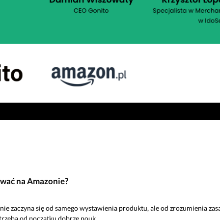
awać na Amazonie?
ie zaczyna się od samego wystawienia produktu, ale od zrozumienia zas
trzeba od początku dobrze pouk...