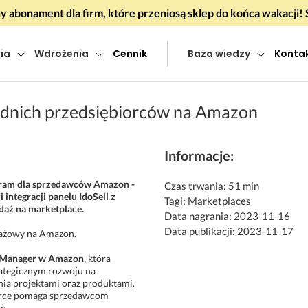
 abonament dla firm, które przeniosą sklep do końca wakacj
ia
Wdrożenia
Cennik
Baza wiedzy
Konta
ednich przedsiębiorców na Amazon
Informacje:
gram dla sprzedawców Amazon -
Czas trwania: 51 min
integracji panelu IdoSell z
Tagi: Marketplaces
daż na marketplace.
Data nagrania: 2023-11-16
Data publikacji: 2023-11-17
edażowy na Amazon.
 Manager w Amazon,
która
ategicznym rozwoju na
nia projektami oraz produktami.
merce pomaga sprzedawcom
n.