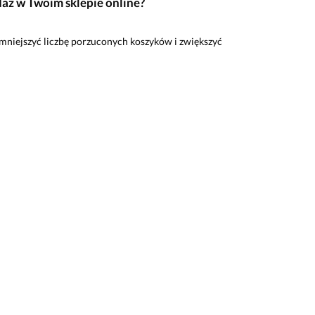
aż w Twoim sklepie online?
mniejszyć liczbę porzuconych koszyków i zwiększyć