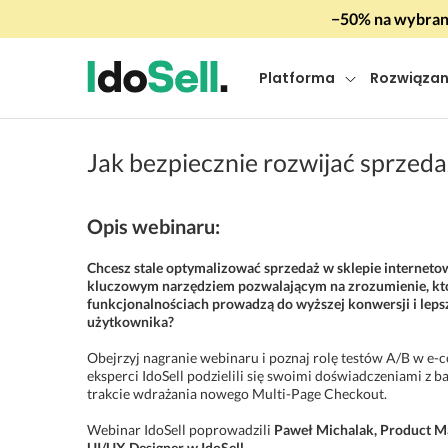
−50% na wybrany
Platforma
Rozwiązan
Jak bezpiecznie rozwijać sprzed
Opis webinaru:
Chcesz stale optymalizować sprzedaż w sklepie interneto
kluczowym narzędziem pozwalającym na zrozumienie, któr
funkcjonalnościach prowadzą do wyższej konwersji i lep
użytkownika?
Obejrzyj nagranie webinaru i poznaj rolę testów A/B w e
eksperci IdoSell podzielili się swoimi doświadczeniami z
trakcie wdrażania nowego Multi-Page Checkout.
Webinar IdoSell poprowadzili
Paweł Michalak, Product M
UI/UX Designer w IdoSell
.