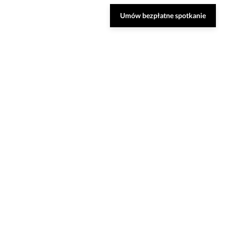
Umów bezpłatne spotkanie
nsultację
ozwiązania oraz odpowiedzą na Twoje