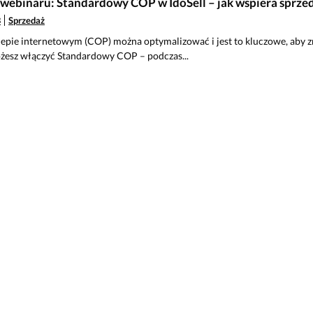
 webinaru: Standardowy COP w IdoSell – jak wspiera sprzed
B
Sprzedaż
epie internetowym (COP) można optymalizować i jest to kluczowe, aby z
ożesz włączyć Standardowy COP – podczas...