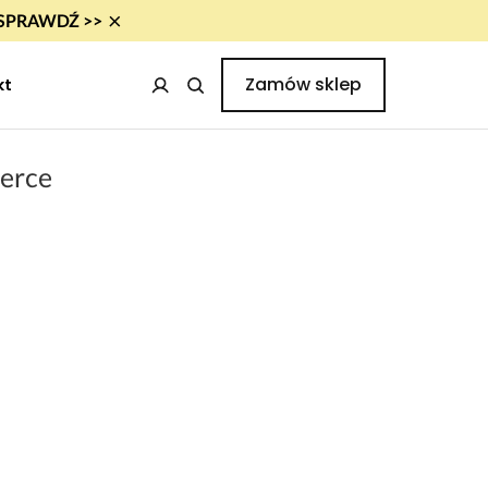
×
i! SPRAWDŹ >>
Zamów sklep
kt
merce