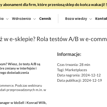
 abonament dla firm, które przeniosą sklep do końca wakacj
ia
Wdrożenia
Cennik
Baza wiedzy
Konta
aż w e-sklepie? Rola testów A/B w e-com
Informacje:
wym? Wiesz, że testy A/B są
Czas trwania: 28 min
e zmiany w interfejsie i
Tagi: Marketplaces
szego doświadczenia
Data nagrania: 2024-12-12
Data publikacji: 2024-12-19
-commerce. Podczas webinaru
 badań przeprowadzonych m.in. w
anager w IdoSell
i
Konrad Wilk,