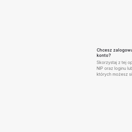
Chcesz zalogować
konto?
Skorzystaj z tej op
NIP oraz loginu lu
których możesz s