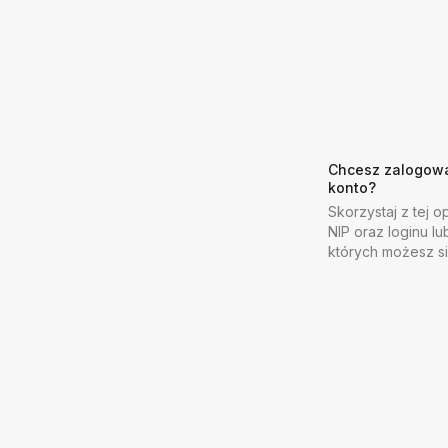
Chcesz zalogować
konto?
Skorzystaj z tej op
NIP oraz loginu lu
których możesz s