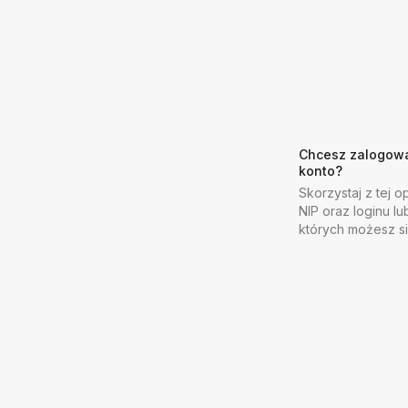
Chcesz zalogować
konto?
Skorzystaj z tej op
NIP oraz loginu lu
których możesz s