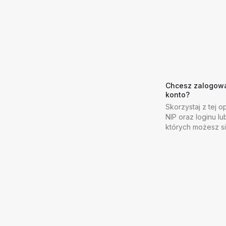
Chcesz zalogować
konto?
Skorzystaj z tej op
NIP oraz loginu lu
których możesz s