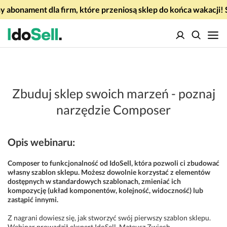
 abonament dla firm, które przeniosą sklep do końca wakacj
Zbuduj sklep swoich marzeń - poznaj
narzędzie Composer
Opis webinaru:
Composer to funkcjonalność od IdoSell, która pozwoli ci zbudować
własny szablon sklepu. Możesz dowolnie korzystać z elementów
dostępnych w standardowych szablonach, zmieniać ich
kompozycję (układ komponentów, kolejność, widoczność) lub
zastąpić innymi.
Z nagrani dowiesz się, jak stworzyć swój pierwszy szablon sklepu.
Webinar prowadził ekspert IdoSell, Mateusz Zwiech.