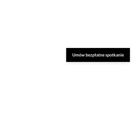
Umów bezpłatne spotkanie
Zarezerwuj bezpłatną
konsultację
Nasi specjaliści dobiorą do Ciebie najlepsze