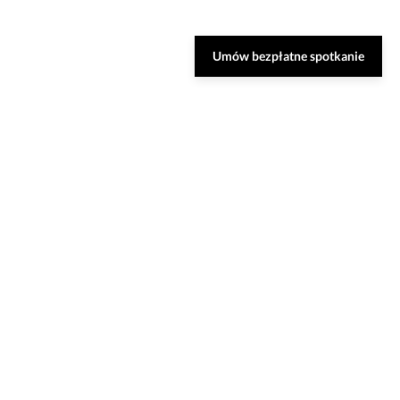
Umów bezpłatne spotkanie
Zarezerwuj bezpłatną
konsultację
Nasi specjaliści dobiorą do Ciebie najlepsze
rozwiązania oraz odpowiedzą na Twoje
pytania.
UMÓW SPOTKANIE