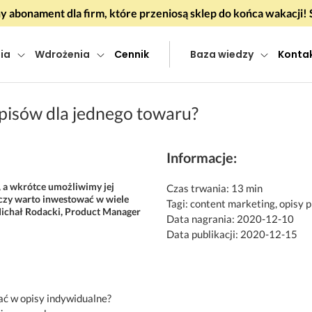
 abonament dla firm, które przeniosą sklep do końca wakacj
ia
Wdrożenia
Cennik
Baza wiedzy
Konta
pisów dla jednego towaru?
Informacje:
, a wkrótce umożliwimy jej
Czas trwania: 13 min
czy warto inwestować w wiele
Tagi: content marketing, opisy
Michał Rodacki, Product Manager
Data nagrania: 2020-12-10
Data publikacji: 2020-12-15
ć w opisy indywidualne?