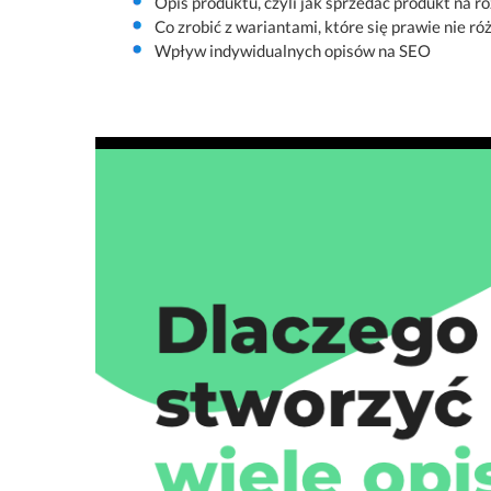
Opis produktu, czyli jak sprzedać produkt na r
Co zrobić z wariantami, które się prawie nie róż
Wpływ indywidualnych opisów na SEO