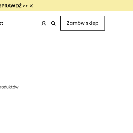
×
i! SPRAWDŹ >>
Zamów sklep
kt
 produktów